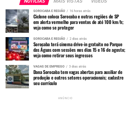
NOTÍCIAS
MAIS VISTAS
VIDEOS
As cerimônias de anúncio contaram com a presença de
SOROCABA E REGIÃO
16 horas atrás
autoridades municipais, vereadores, lideranças
Ciclone coloca Sorocaba e outras regiões de SP
comunitárias e representantes das construtoras
em alerta vermelho para ventos de até 100 km/h;
veja como se proteger
responsáveis.
SOROCABA E REGIÃO
2 dias atrás
Para mais noticias, acompanhe o
Portal Sorocabanices.
Sorocaba terá cinema drive-in gratuito no Parque
das Águas com sessões nos dias 15 e 16 de agosto;
veja como retirar seus ingressos
ANÚNCIO
VAGAS DE EMPREGO
3 dias atrás
Dana Sorocaba tem vagas abertas para auxiliar de
produção e outros setores operacionais; cadastre
seu currículo
ANÚNCIO