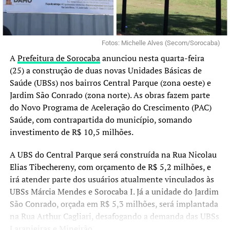
Fotos: Michelle Alves (Secom/Sorocaba)
A
Prefeitura de Sorocaba
anunciou nesta quarta-feira
(25) a construção de duas novas Unidades Básicas de
Saúde (UBSs) nos bairros Central Parque (zona oeste) e
Jardim São Conrado (zona norte). As obras fazem parte
do Novo Programa de Aceleração do Crescimento (PAC)
Saúde, com contrapartida do município, somando
investimento de R$ 10,5 milhões.
A UBS do Central Parque será construída na Rua Nicolau
Elias Tibechereny, com orçamento de R$ 5,2 milhões, e
irá atender parte dos usuários atualmente vinculados às
UBSs Márcia Mendes e Sorocaba I. Já a unidade do Jardim
São Conrado, orçada em R$ 5,3 milhões, será implantada
na Rua Arthur Cagliari, desafogando a demanda das UBSs
Laranjeiras e Mineirão.