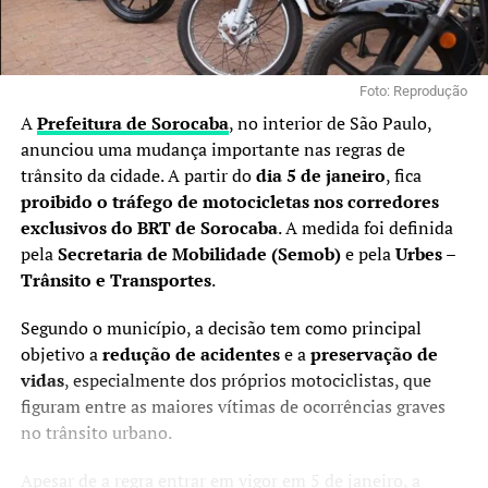
Foto: Reprodução
A
Prefeitura de Sorocaba
, no interior de São Paulo,
anunciou uma mudança importante nas regras de
trânsito da cidade. A partir do
dia 5 de janeiro
, fica
proibido o tráfego de motocicletas nos corredores
exclusivos do BRT de Sorocaba
. A medida foi definida
pela
Secretaria de Mobilidade (Semob)
e pela
Urbes –
Trânsito e Transportes
.
Segundo o município, a decisão tem como principal
objetivo a
redução de acidentes
e a
preservação de
vidas
, especialmente dos próprios motociclistas, que
figuram entre as maiores vítimas de ocorrências graves
no trânsito urbano.
Apesar de a regra entrar em vigor em 5 de janeiro, a