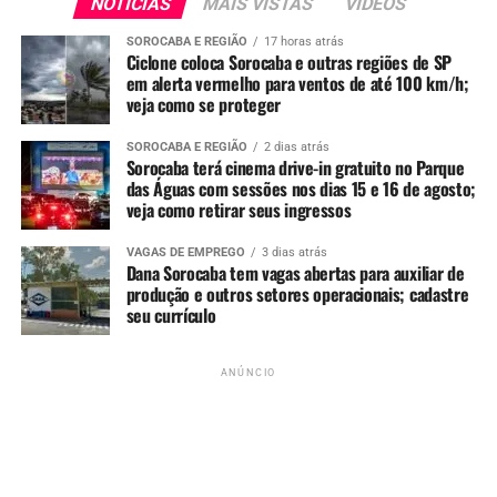
NOTÍCIAS
MAIS VISTAS
VIDEOS
Como é a regra atualmente
SOROCABA E REGIÃO
17 horas atrás
Ciclone coloca Sorocaba e outras regiões de SP
em alerta vermelho para ventos de até 100 km/h;
Atualmente, as
motocicletas só podem acessar os
veja como se proteger
corredores do BRT em situações pontuais de
ultrapassagem
, assim como veículos de
transporte
SOROCABA E REGIÃO
2 dias atrás
escolar com passageiros
. O
uso contínuo e indevido
Sorocaba terá cinema drive-in gratuito no Parque
das Águas com sessões nos dias 15 e 16 de agosto;
da faixa exclusiva
já é classificado como
infração
veja como retirar seus ingressos
gravíssima
, conforme o Código de Trânsito Brasileiro.
VAGAS DE EMPREGO
3 dias atrás
A penalidade prevista inclui
sete pontos na Carteira
Dana Sorocaba tem vagas abertas para auxiliar de
Nacional de Habilitação (CNH)
e
multa no valor de R$
produção e outros setores operacionais; cadastre
seu currículo
293,47
.
Alerta aos motociclistas
ANÚNCIO
A Prefeitura orienta que os motociclistas que circulam
diariamente por Sorocaba
fiquem atentos às novas
regras
, se informem e se adaptem às mudanças para
evitar penalidades. O município reforça que a
segurança