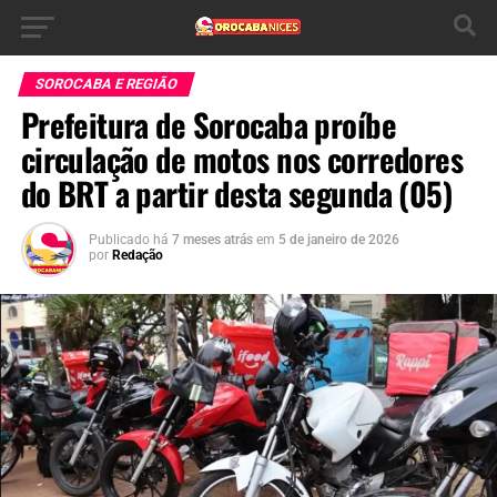
SOROCABA E REGIÃO
Prefeitura de Sorocaba proíbe
circulação de motos nos corredores
do BRT a partir desta segunda (05)
Publicado há
7 meses atrás
em
5 de janeiro de 2026
por
Redação