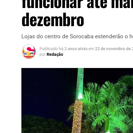
funcionar até mai
dezembro
Lojas do centro de Sorocaba estenderão o h
Publicado há
2 anos atrás
em
22 de novembro de 
por
Redação