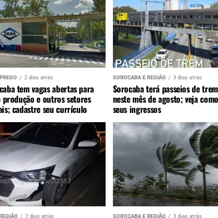
MPREGO
2 dias atrás
SOROCABA E REGIÃO
3 dias atrás
caba tem vagas abertas para
Sorocaba terá passeios de trem
e produção e outros setores
neste mês de agosto; veja como
is; cadastre seu currículo
seus ingressos
REGIÃO
7 dias atrás
SOROCABA E REGIÃO
3 dias atrás