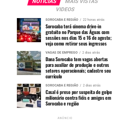
NOTÍCIAS
MAIS VISTAS
VIDEOS
SOROCABA E REGIÃO
22 horas atrás
Sorocaba terá cinema drive-in
gratuito no Parque das Águas com
sessões nos dias 15 e 16 de agosto;
veja como retirar seus ingressos
VAGAS DE EMPREGO
2 dias atrás
Dana Sorocaba tem vagas abertas
para auxiliar de produção e outros
setores operacionais; cadastre seu
currículo
SOROCABA E REGIÃO
2 dias atrás
Casal é preso por suspeita de golpe
milionário contra fiéis e amigos em
Sorocaba e região
ANÚNCIO