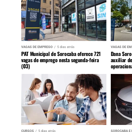
VAGAS DE EMPREGO
5 dias atrás
VAGAS DE E
PAT Municipal de Sorocaba oferece 721
Dana Soro
vagas de emprego nesta segunda-feira
auxiliar d
(03)
operaciona
CURSOS
5 dias atrás
SOROCABA E 