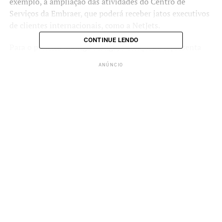
exemplo, a ampliação das atividades do Centro de
Serviços da Embraer, que poderá receber jatos executivos
de clientes internacionais, como a NetJets.
CONTINUE LENDO
Para o prefeito Rodrigo Manga, a conquista representa
um marco para o desenvolvimento econômico da cidade.
ANÚNCIO
“Não é apenas uma conquista logística, mas a abertura de
uma nova fronteira de desenvolvimento, com geração de
empregos e investimentos”, afirmou.
Segundo o secretário de Empreendedorismo, Fernando
Marques, a internacionalização vai impulsionar negócios
locais nos setores de serviços, logística e tecnologia, além
de aumentar a demanda por mão de obra qualificada.
ANÚNCIO