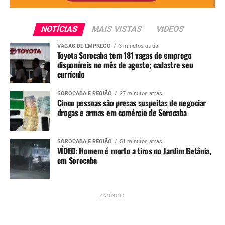
NOTÍCIAS
MAIS VISTAS
VIDEOS
Redação
VAGAS DE EMPREGO
3 minutos atrás
Toyota Sorocaba tem 181 vagas de emprego
disponíveis no mês de agosto; cadastre seu
See Full Bio
currículo
SOROCABA E REGIÃO
27 minutos atrás
Cinco pessoas são presas suspeitas de negociar
drogas e armas em comércio de Sorocaba
TÓPICOS RELACIONADOS
AEROPORTO DE SOROCABA
ANAC
INTERNACIONAL
RECEITA FEDERAL
SOROCABA E REGIÃO
51 minutos atrás
UP NEXT
VÍDEO: Homem é morto a tiros no Jardim Betânia,
Caso de gripe aviária é confirmado em ave ornamental em
em Sorocaba
condomínio de Sorocaba
NÃO PERCA
Mulher é agredida com tesoura e corre risco de perder a
visão após briga em bar de Sorocaba
ANÚNCIO