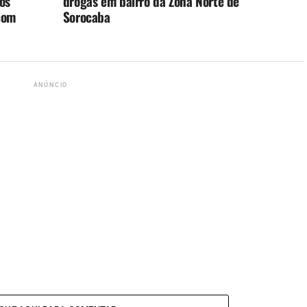
os
drogas em bairro da Zona Norte de
com
Sorocaba
ANÚNCIO