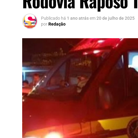
Rodovia Raposo 
Publicado há
1 ano atrás
em
20 de julho de 2025
por
Redação