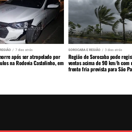
REGIÃO
7 dias atrás
SOROCABA E REGIÃO
3 dias atrás
morre após ser atropelado por
Região de Sorocaba pode regis
culos na Rodovia Castelinho, em
ventos acima de 90 km/h com 
frente fria prevista para São P