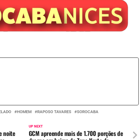
ELADO
HOMEM
RAPOSO TAVARES
SOROCABA
UP NEXT
e noite
GCM apreende mais de 1.700 porções de