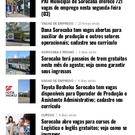
PAT Municipal de Sorocaba oferece 721
vagas de emprego nesta segunda-feira
(03)
VAGAS DE EMPREGO
23 horas atrás
Dana Sorocaba tem vagas abertas para
auxiliar de produção e outros setores
operacionais; cadastre seu currículo
SOROCABA E REGIÃO
2 dias atrás
Sorocaba terá passeios de trem gratuitos
neste mês de agosto; veja como garantir
seus ingressos
VAGAS DE EMPREGO
6 dias atrás
Toyota Boshoku Sorocaba tem vagas
disponíveis para Operador de Produção e
Assistente Administrativo; cadastre seu
currículo
CURSOS
4 dias atrás
Sorocaba abre vagas para cursos de
Logística e Inglês gratuitos; veja como se
inscrever