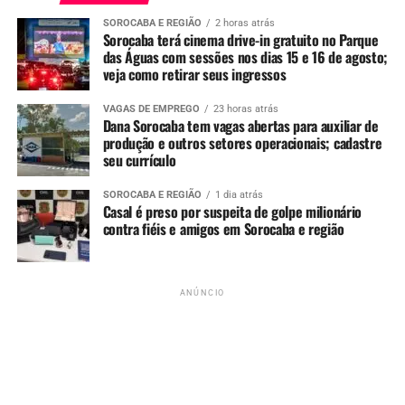
See Full Bio
SOROCABA E REGIÃO
2 horas atrás
Sorocaba terá cinema drive-in gratuito no Parque
das Águas com sessões nos dias 15 e 16 de agosto;
veja como retirar seus ingressos
VAGAS DE EMPREGO
23 horas atrás
TÓPICOS RELACIONADOS
ESFAQUEADA
FEMINICIDIO
Dana Sorocaba tem vagas abertas para auxiliar de
POLICIA
SOROCABA
produção e outros setores operacionais; cadastre
seu currículo
UP NEXT
Inscrições para concurso público da Saúde em Sorocaba
terminam na quarta-feira (1º)
SOROCABA E REGIÃO
1 dia atrás
Casal é preso por suspeita de golpe milionário
contra fiéis e amigos em Sorocaba e região
NÃO PERCA
Alunos protestam em escola de Sorocaba após denúncia de
estupro envolvendo estudante
ANÚNCIO