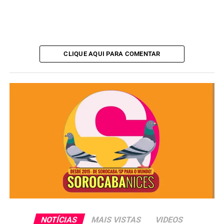
CLIQUE AQUI PARA COMENTAR
O caso foi registrado na Delegacia de Defesa da Mulher,
que investiga a tentativa de feminicídio. A Polícia
Científica também foi acionada para realizar a perícia no
local do crime.
Redação
NOTÍCIAS
MAIS VISTAS
VIDEOS