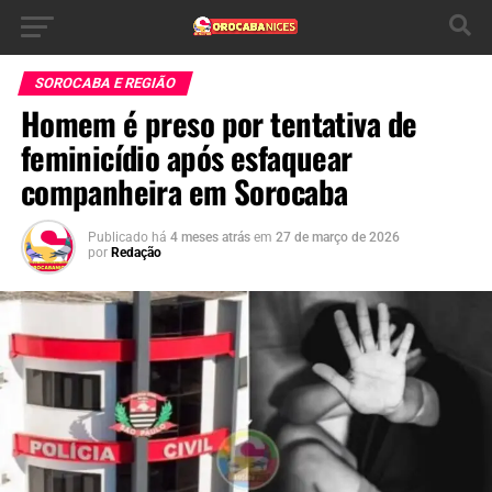
SOROCABA E REGIÃO
Homem é preso por tentativa de
feminicídio após esfaquear
companheira em Sorocaba
Publicado há
4 meses atrás
em
27 de março de 2026
por
Redação