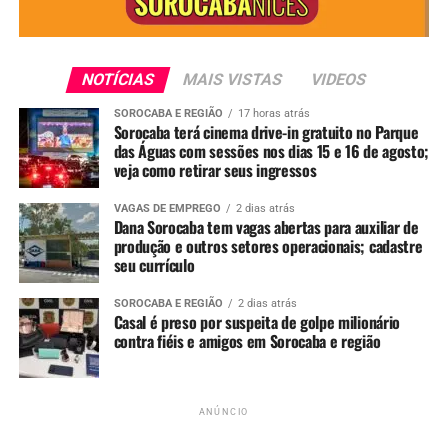
NOTÍCIAS
MAIS VISTAS
VIDEOS
SOROCABA E REGIÃO
17 horas atrás
Sorocaba terá cinema drive-in gratuito no Parque
das Águas com sessões nos dias 15 e 16 de agosto;
veja como retirar seus ingressos
VAGAS DE EMPREGO
2 dias atrás
Dana Sorocaba tem vagas abertas para auxiliar de
produção e outros setores operacionais; cadastre
seu currículo
Foto GCM de Sorocaba
SOROCABA E REGIÃO
2 dias atrás
Após o flagrante, o homem foi encaminhado ao Plantão
Casal é preso por suspeita de golpe milionário
da Polícia Civil de Sorocaba, onde foi indiciado por furto
contra fiéis e amigos em Sorocaba e região
qualificado mediante rompimento de obstáculo,
conforme o artigo 155, §4º, inciso I, do Código Penal. Ele
permaneceu preso e à disposição da Justiça.
ANÚNCIO