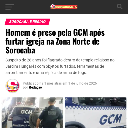
SOROCABA E REGIÃO
Homem é preso pela GCM após
furtar igreja na Zona Norte de
Sorocaba
Suspeito de 28 anos foi flagrado dentro de templo religioso no
Jardim Hungarês com objetos furtados, ferramentas de
arrombamento e uma réplica de arma de fogo.
Publicado há
1 mês atrás
em
1 de julho de 2026
por
Redação