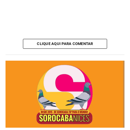
10 de agosto. Durante a semana, visitantes da Prefeitura
podem usar o estacionamento nos fundos ou o da
Biblioteca Municipal.
Se necessário, as avenidas Raquel Jacob e José Humberto
Urban poderão ser temporariamente interditadas nos
CLIQUE AQUI PARA COMENTAR
dias de maior público, funcionando como
estacionamento extra, devidamente sinalizado.
ANÚNCIO