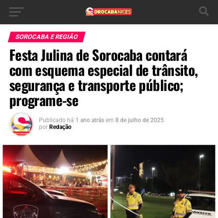
SOROCABA E REGIÃO
Festa Julina de Sorocaba contará
com esquema especial de trânsito,
segurança e transporte público;
programe-se
Publicado há
1 ano atrás
em
8 de julho de 2025
por
Redação