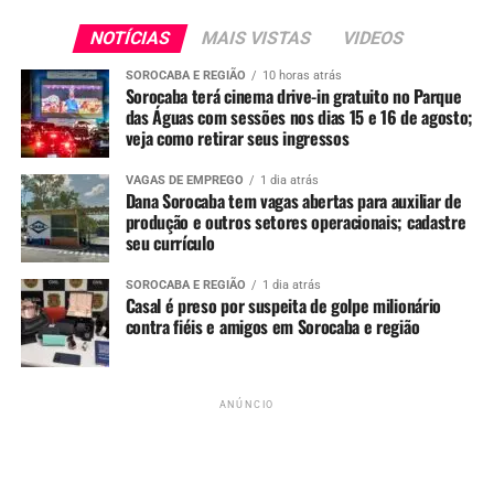
NOTÍCIAS
MAIS VISTAS
VIDEOS
SOROCABA E REGIÃO
10 horas atrás
Sorocaba terá cinema drive-in gratuito no Parque
das Águas com sessões nos dias 15 e 16 de agosto;
veja como retirar seus ingressos
VAGAS DE EMPREGO
1 dia atrás
Dana Sorocaba tem vagas abertas para auxiliar de
produção e outros setores operacionais; cadastre
seu currículo
Segurança Reforçada
SOROCABA E REGIÃO
1 dia atrás
A Guarda Civil Municipal (GCM) atuará com efetivo
Casal é preso por suspeita de golpe milionário
triplicado em relação a edições anteriores. Novos guardas
contra fiéis e amigos em Sorocaba e região
em formação também participarão, em estágio
supervisionado.
ANÚNCIO
Serão 10 viaturas, com equipes dentro e nos arredores do
evento, abrangendo locais como Biblioteca Municipal,
Teatro e Câmara. A Polícia Militar também fará rondas