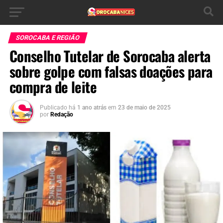
SOROCABA E REGIÃO
Conselho Tutelar de Sorocaba alerta
sobre golpe com falsas doações para
compra de leite
Publicado há
1 ano atrás
em
23 de maio de 2025
por
Redação