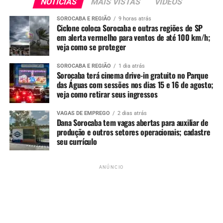
NOTÍCIAS
MAIS VISTAS
VIDEOS
WHATSAPP
SOROCABA E REGIÃO
9 horas atrás
UP NEXT
Ciclone coloca Sorocaba e outras regiões de SP
Paciente é conduzida para delegacia após ofensas racistas
em alerta vermelho para ventos de até 100 km/h;
contra enfemeiro em UPA do Éden, em Sorocaba
veja como se proteger
NÃO PERCA
Vídeo: Homens usam caminhão para evitar tragédia e
SOROCABA E REGIÃO
1 dia atrás
Sorocaba terá cinema drive-in gratuito no Parque
salvam vida de jovem em passarela no Jd. Tatiana em
das Águas com sessões nos dias 15 e 16 de agosto;
Sorocaba
veja como retirar seus ingressos
VAGAS DE EMPREGO
2 dias atrás
Dana Sorocaba tem vagas abertas para auxiliar de
produção e outros setores operacionais; cadastre
seu currículo
ANÚNCIO