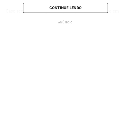
CONTINUE LENDO
Caso receba mensagens suspeitas,
não doe
e entre em
contato diretamente com o Conselho Tutelar.
ANÚNCIO
ANÚNCIO