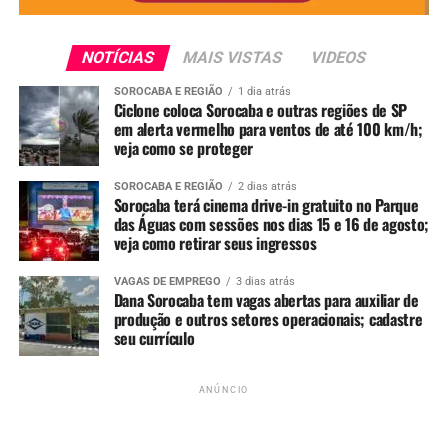
NOTÍCIAS
MAIS VISTAS
VIDEOS
SOROCABA E REGIÃO
1 dia atrás
Ciclone coloca Sorocaba e outras regiões de SP
em alerta vermelho para ventos de até 100 km/h;
veja como se proteger
SOROCABA E REGIÃO
2 dias atrás
Sorocaba terá cinema drive-in gratuito no Parque
Ver essa foto no Instagram
das Águas com sessões nos dias 15 e 16 de agosto;
veja como retirar seus ingressos
VAGAS DE EMPREGO
3 dias atrás
Dana Sorocaba tem vagas abertas para auxiliar de
produção e outros setores operacionais; cadastre
seu currículo
ANÚNCIO
Uma publicação compartilhada por SorocabaniceS | Jackson Freitas (@sorocabanices)