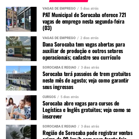
VAGAS DE EMPREGO
5 dias atrás
PAT Municipal de Sorocaba oferece 721
vagas de emprego nesta segunda-feira
(03)
VAGAS DE EMPREGO
2 dias atrás
Dana Sorocaba tem vagas abertas para
auxiliar de produção e outros setores
operacionais; cadastre seu currículo
SOROCABA E REGIÃO
3 dias atrás
Sorocaba terá passeios de trem gratuitos
neste mês de agosto; veja como garantir
seus ingressos
CURSOS
5 dias atrás
Sorocaba abre vagas para cursos de
Logística e Inglês gratuitos; veja como se
inscrever
SOROCABA E REGIÃO
3 dias atrás
Região de Sorocaba pode registrar ventos
acima de 90 km/h com nova frente fria