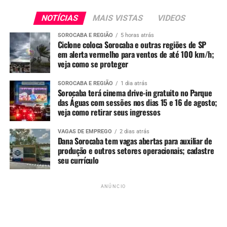
NOTÍCIAS
MAIS VISTAS
VIDEOS
SOROCABA E REGIÃO
5 horas atrás
Ciclone coloca Sorocaba e outras regiões de SP
em alerta vermelho para ventos de até 100 km/h;
veja como se proteger
Redação
SOROCABA E REGIÃO
1 dia atrás
Sorocaba terá cinema drive-in gratuito no Parque
das Águas com sessões nos dias 15 e 16 de agosto;
See Full Bio
veja como retirar seus ingressos
VAGAS DE EMPREGO
2 dias atrás
Dana Sorocaba tem vagas abertas para auxiliar de
produção e outros setores operacionais; cadastre
TÓPICOS RELACIONADOS
BOLSONARO
CÂ
CÂMARA
seu currículo
FLAVIO BOLSONARO
PL
SOROCABA
TATIANE COSTA
UP NEXT
ANÚNCIO
VÍDEO: Homem é preso em flagrante por furto de fiação
elétrica em Sorocaba
NÃO PERCA