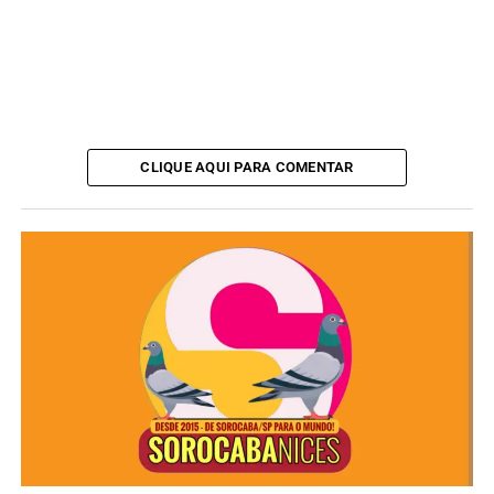
CLIQUE AQUI PARA COMENTAR
O texto do projeto também destaca a participação do
senador na relatoria de propostas voltadas ao
setor de
turismo
, com foco na desburocratização e no estímulo a
investimentos. De acordo com a justificativa, essas
iniciativas contribuem para o desenvolvimento
econômico local e a geração de empregos.
Para Tatiane Costa, a concessão do título representa um
reconhecimento institucional do Legislativo de
Sorocaba
à atuação do senador no cenário nacional.