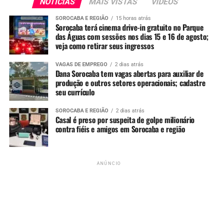
NOTÍCIAS
MAIS VISTAS
VIDEOS
Redação
SOROCABA E REGIÃO
15 horas atrás
Sorocaba terá cinema drive-in gratuito no Parque
See Full Bio
das Águas com sessões nos dias 15 e 16 de agosto;
veja como retirar seus ingressos
VAGAS DE EMPREGO
2 dias atrás
Dana Sorocaba tem vagas abertas para auxiliar de
produção e outros setores operacionais; cadastre
TÓPICOS RELACIONADOS
ACIDENTE
AV. IPANEMA
MORTE
seu currículo
MOTO
SOROCABA E REGIÃO
2 dias atrás
UP NEXT
Casal é preso por suspeita de golpe milionário
Sorocaba terá passeio gratuito de trem da Primavera; veja
contra fiéis e amigos em Sorocaba e região
como garantir ingressos
NÃO PERCA
VÍDEO: Homem invade cabine do motorista e dá partida em
ônibus no Terminal Santo Antônio em Sorocaba
ANÚNCIO