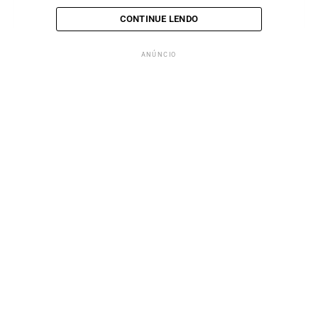
CONTINUE LENDO
ANÚNCIO
Ver essa foto no Instagram
Uma publicação compartilhada por SorocabaniceS | Jackson Freitas (@sorocabanices)