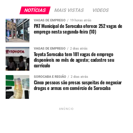
6 de julho de 2026: realização de audiência
pública;
NOTÍCIAS
MAIS VISTAS
VIDEOS
15 de julho de 2026: prazo final para definição de
VAGAS DE EMPREGO
19 horas atrás
eventuais sanções.
PAT Municipal de Sorocaba oferece 252 vagas de
emprego nesta segunda-feira (10)
Segundo o USTR, mais de 30 testemunhas foram ouvidas
e ao menos 295 contribuições foram recebidas durante a
VAGAS DE EMPREGO
2 dias atrás
fase inicial da investigação.
Toyota Sorocaba tem 181 vagas de emprego
disponíveis no mês de agosto; cadastre seu
Pontos criticados pelos EUA
currículo
O relatório aponta seis áreas principais de preocupação
SOROCABA E REGIÃO
2 dias atrás
Cinco pessoas são presas suspeitas de negociar
nas relações comerciais com o Brasil:
drogas e armas em comércio de Sorocaba
Pix e serviços digitais:
críticas ao sistema de
pagamentos Pix, administrado pelo Banco
ANÚNCIO
Central, além de decisões judiciais envolvendo
plataformas digitais;
Acordos comerciais:
questionamentos sobre