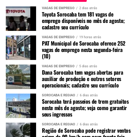
PIX
TARIFA
TRUMP
VAGAS DE EMPREGO
2 dias atrás
Toyota Sorocaba tem 181 vagas de
UP NEXT
emprego disponíveis no mês de agosto;
Anvisa determina recolhimento de lote da água Crystal
cadastre seu currículo
após identificação de bactéria
VAGAS DE EMPREGO
19 horas atrás
NÃO PERCA
PAT Municipal de Sorocaba oferece 252
São Paulo confirma primeiro caso suspeito de Ebola
vagas de emprego nesta segunda-feira
(10)
VAGAS DE EMPREGO
5 dias atrás
Dana Sorocaba tem vagas abertas para
auxiliar de produção e outros setores
operacionais; cadastre seu currículo
SOROCABA E REGIÃO
6 dias atrás
Sorocaba terá passeios de trem gratuitos
neste mês de agosto; veja como garantir
seus ingressos
SOROCABA E REGIÃO
6 dias atrás
Região de Sorocaba pode registrar ventos
acima de 90 km/h com nova frente fria