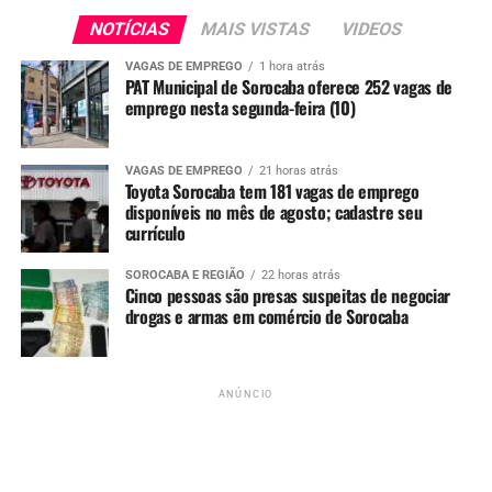
NOTÍCIAS
MAIS VISTAS
VIDEOS
VAGAS DE EMPREGO
1 hora atrás
PAT Municipal de Sorocaba oferece 252 vagas de
emprego nesta segunda-feira (10)
VAGAS DE EMPREGO
21 horas atrás
Toyota Sorocaba tem 181 vagas de emprego
disponíveis no mês de agosto; cadastre seu
currículo
Redação
SOROCABA E REGIÃO
22 horas atrás
Cinco pessoas são presas suspeitas de negociar
drogas e armas em comércio de Sorocaba
See Full Bio
ANÚNCIO
TÓPICOS RELACIONADOS
GOIÂNIA
IDOSO
LADRÃO
UP NEXT