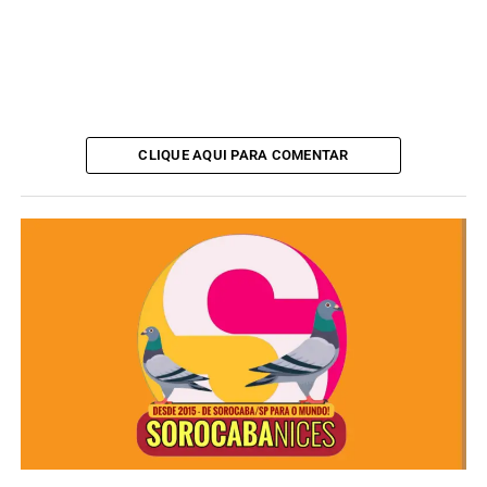
aproveitou para sacar um dinheiro.
Segundo os funcionários da farmácia, o criminoso entrou
no estabelecimento como se fosse um cliente, o que não
causou desconfiança. Ele foi até o balcão e perguntou
sobre remédio para diabetes, quando aproveitou a
CLIQUE AQUI PARA COMENTAR
situação para tentar levar o dinheiro do seu Wilson, que
mesmo com 81 anos, 1,60 de altura, conseguiu dar uma
lição no sujeito.
ANÚNCIO