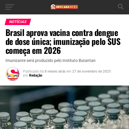
NOTÍCIAS
Brasil aprova vacina contra dengue
de dose única; imunização pelo SUS
começa em 2026
Imunizante será produzido pelo Instituto Butantan
Publicado há
8 meses atrás
em
27 de novembro de 2025
por
Redação