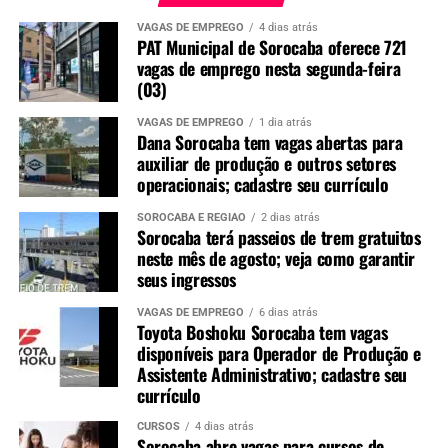
VAGAS DE EMPREGO
4 dias atrás
PAT Municipal de Sorocaba oferece 721
TÓPICOS RELACIONADOS
BUTANTAN
VACINA
vagas de emprego nesta segunda-feira
VACINA CONTRA DENGUE
(03)
UP NEXT
VAGAS DE EMPREGO
1 dia atrás
Governo Federal aprova lei que garante conta de luz
Dana Sorocaba tem vagas abertas para
gratuita para idosos acima de 60 anos inscritos no
auxiliar de produção e outros setores
CadÚnico
operacionais; cadastre seu currículo
NÃO PERCA
SOROCABA E REGIÃO
2 dias atrás
Leilão da Receita Federal terá iPhone 15 a partir de R$
Sorocaba terá passeios de trem gratuitos
576, HB20S e PS5; veja como participar
neste mês de agosto; veja como garantir
seus ingressos
VAGAS DE EMPREGO
6 dias atrás
Toyota Boshoku Sorocaba tem vagas
disponíveis para Operador de Produção e
Assistente Administrativo; cadastre seu
currículo
CURSOS
4 dias atrás
Sorocaba abre vagas para cursos de