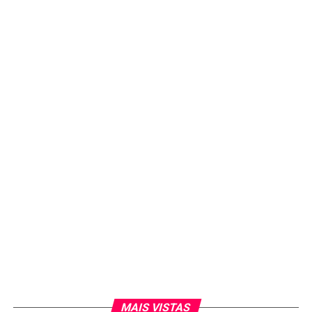
A aprovação da Butantan-DV representa um marco para o
enfrentamento da dengue no Brasil e fortalece a
produção nacional de imunizantes.
Redação
See Full Bio
MAIS VISTAS