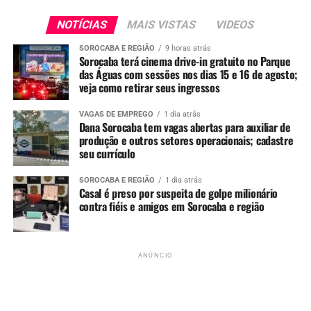
do calendário vacinal de 2026”, disse Padilha.
NOTÍCIAS
MAIS VISTAS
VIDEOS
A secretária-executiva da Saúde de São Paulo,
Priscilla
SOROCABA E REGIÃO
9 horas atrás
Perdicaris
, lembrou que o Brasil registrou
866 mil casos
Sorocaba terá cinema drive-in gratuito no Parque
de dengue e 1.108 mortes em 2025
.
das Águas com sessões nos dias 15 e 16 de agosto;
“Mesmo antes da aprovação, o Butantan produziu 1
veja como retirar seus ingressos
milhão de doses, pois sabíamos que eram estudos
VAGAS DE EMPREGO
1 dia atrás
robustos. A dose única muda o jogo: facilita a logística e
Dana Sorocaba tem vagas abertas para auxiliar de
aumenta a adesão”, afirmou.
produção e outros setores operacionais; cadastre
seu currículo
O governador de São Paulo,
Tarcísio de Freitas
, também
reforçou a importância do imunizante.
SOROCABA E REGIÃO
1 dia atrás
Casal é preso por suspeita de golpe milionário
“Ser dose única ajuda na logística e na cobertura vacinal.
contra fiéis e amigos em Sorocaba e região
Perdemos muitas vidas para a dengue, e esse cenário
pode mudar rapidamente com uma vacina 100%
brasileira”, disse.
ANÚNCIO
ANÚNCIO