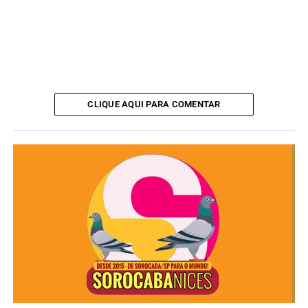
CLIQUE AQUI PARA COMENTAR
A nova vacina da dengue será incorporada ao
Programa
Nacional de Imunizações (PNI)
. O Ministério da Saúde
apresentará a proposta à
Comissão Tripartite
nesta
quinta-feira (27), incluindo a estratégia de distribuição.
“Queremos começar a utilização dessa vacina no início