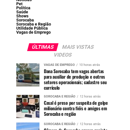
Pet
Política
Saúde
Shows
Sorocaba
Sorocaba e Região
Utilidade Pública
Vagas de Emprego
ÚLTIMAS
MAIS VISTAS
VIDEOS
VAGAS DE EMPREGO
10 horas atrás
Dana Sorocaba tem vagas abertas
para auxiliar de produção e outros
setores operacionais; cadastre seu
currículo
SOROCABA E REGIÃO
12 horas atrás
Casal é preso por suspeita de golpe
milionário contra fiéis e amigos em
Sorocaba e região
SOROCABA E REGIÃO
12 horas atrás