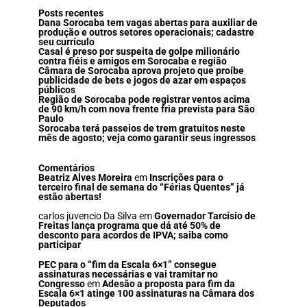
Posts recentes
Dana Sorocaba tem vagas abertas para auxiliar de
produção e outros setores operacionais; cadastre
seu currículo
Casal é preso por suspeita de golpe milionário
contra fiéis e amigos em Sorocaba e região
Câmara de Sorocaba aprova projeto que proíbe
publicidade de bets e jogos de azar em espaços
públicos
Região de Sorocaba pode registrar ventos acima
de 90 km/h com nova frente fria prevista para São
Paulo
Sorocaba terá passeios de trem gratuitos neste
mês de agosto; veja como garantir seus ingressos
Comentários
Beatriz Alves Moreira
em
Inscrições para o
terceiro final de semana do “Férias Quentes” já
estão abertas!
carlos juvencio Da Silva
em
Governador Tarcísio de
Freitas lança programa que dá até 50% de
desconto para acordos de IPVA; saiba como
participar
PEC para o “fim da Escala 6×1” consegue
assinaturas necessárias e vai tramitar no
Congresso
em
Adesão a proposta para fim da
Escala 6×1 atinge 100 assinaturas na Câmara dos
Deputados