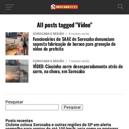
All posts tagged "Vídeo"
SOROCABA E REGIÃO
4 meses atrás
Funcionários do SAAE de Sorocaba denunciam
suposta fabricação de buraco para gravação de
vídeo do prefeito
SOROCABA E REGIÃO
7 meses atrás
VÍDEO: Cãozinho corre desesperadamente atrás de
carro, na chuva, em Sorocaba
Pesquisar
Pesquisar
Posts recentes
Ciclone coloca Sorocaba e outras regiões de SP em alerta
vermelho para ventos de até 100 km/h; veja como se proteger