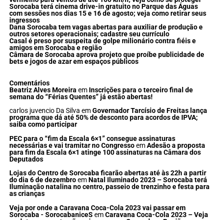
Sorocaba terá cinema drive-in gratuito no Parque das Águas
com sessões nos dias 15 e 16 de agosto; veja como retirar seus
ingressos
Dana Sorocaba tem vagas abertas para auxiliar de produção e
outros setores operacionais; cadastre seu currículo
Casal é preso por suspeita de golpe milionário contra fiéis e
amigos em Sorocaba e região
Câmara de Sorocaba aprova projeto que proíbe publicidade de
bets e jogos de azar em espaços públicos
Comentários
Beatriz Alves Moreira
em
Inscrições para o terceiro final de
semana do “Férias Quentes” já estão abertas!
carlos juvencio Da Silva
em
Governador Tarcísio de Freitas lança
programa que dá até 50% de desconto para acordos de IPVA;
saiba como participar
PEC para o “fim da Escala 6×1” consegue assinaturas
necessárias e vai tramitar no Congresso
em
Adesão a proposta
para fim da Escala 6×1 atinge 100 assinaturas na Câmara dos
Deputados
Lojas do Centro de Sorocaba ficarão abertas até às 22h a partir
do dia 6 de dezembro
em
Natal Iluminado 2023 – Sorocaba terá
Iluminação natalina no centro, passeio de trenzinho e festa para
as crianças
Veja por onde a Caravana Coca-Cola 2023 vai passar em
Sorocaba - SorocabaniceS
em
Caravana Coca-Cola 2023 – Veja