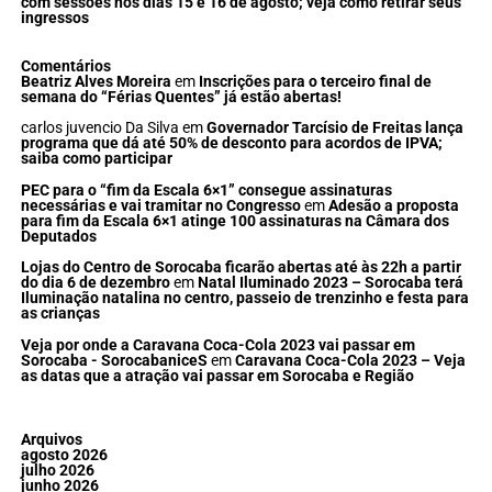
com sessões nos dias 15 e 16 de agosto; veja como retirar seus
ingressos
Comentários
Beatriz Alves Moreira
em
Inscrições para o terceiro final de
semana do “Férias Quentes” já estão abertas!
carlos juvencio Da Silva
em
Governador Tarcísio de Freitas lança
programa que dá até 50% de desconto para acordos de IPVA;
saiba como participar
PEC para o “fim da Escala 6×1” consegue assinaturas
necessárias e vai tramitar no Congresso
em
Adesão a proposta
para fim da Escala 6×1 atinge 100 assinaturas na Câmara dos
Deputados
Lojas do Centro de Sorocaba ficarão abertas até às 22h a partir
do dia 6 de dezembro
em
Natal Iluminado 2023 – Sorocaba terá
Iluminação natalina no centro, passeio de trenzinho e festa para
as crianças
Veja por onde a Caravana Coca-Cola 2023 vai passar em
Sorocaba - SorocabaniceS
em
Caravana Coca-Cola 2023 – Veja
as datas que a atração vai passar em Sorocaba e Região
Arquivos
agosto 2026
julho 2026
junho 2026