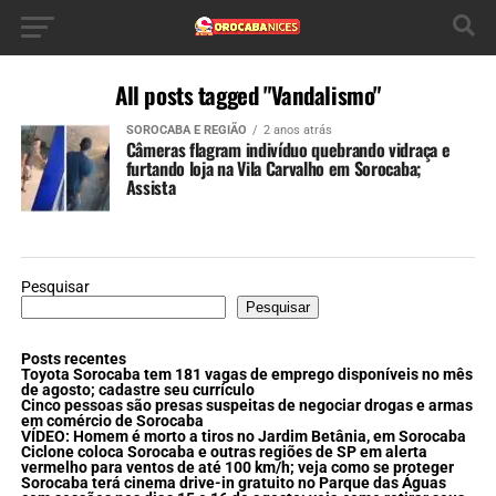
All posts tagged "Vandalismo"
SOROCABA E REGIÃO
2 anos atrás
Câmeras flagram indivíduo quebrando vidraça e
furtando loja na Vila Carvalho em Sorocaba;
Assista
Pesquisar
Pesquisar
Posts recentes
Toyota Sorocaba tem 181 vagas de emprego disponíveis no mês
de agosto; cadastre seu currículo
Cinco pessoas são presas suspeitas de negociar drogas e armas
em comércio de Sorocaba
VÍDEO: Homem é morto a tiros no Jardim Betânia, em Sorocaba
Ciclone coloca Sorocaba e outras regiões de SP em alerta
vermelho para ventos de até 100 km/h; veja como se proteger
Sorocaba terá cinema drive-in gratuito no Parque das Águas