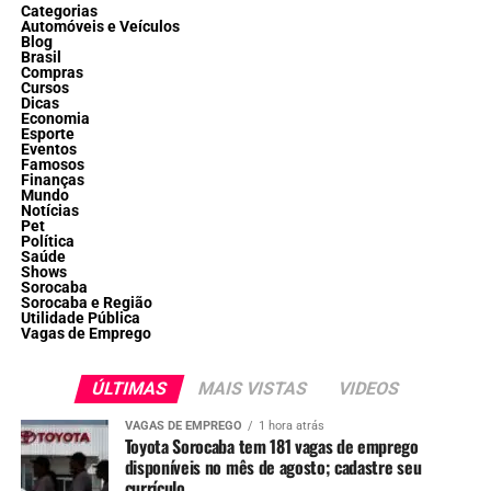
Categorias
Automóveis e Veículos
Blog
Brasil
Compras
Cursos
Dicas
Economia
Esporte
Eventos
Famosos
Finanças
Mundo
Notícias
Pet
Política
Saúde
Shows
Sorocaba
Sorocaba e Região
Utilidade Pública
Vagas de Emprego
ÚLTIMAS
MAIS VISTAS
VIDEOS
VAGAS DE EMPREGO
1 hora atrás
Toyota Sorocaba tem 181 vagas de emprego
disponíveis no mês de agosto; cadastre seu
currículo