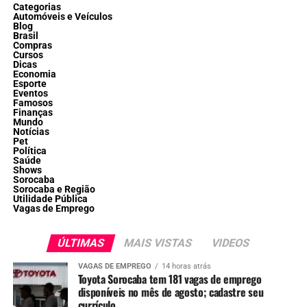
Categorias
Automóveis e Veículos
Blog
Brasil
Compras
Cursos
Dicas
Economia
Esporte
Eventos
Famosos
Finanças
Mundo
Notícias
Pet
Política
Saúde
Shows
Sorocaba
Sorocaba e Região
Utilidade Pública
Vagas de Emprego
ÚLTIMAS
MAIS VISTAS
VIDEOS
VAGAS DE EMPREGO
14 horas atrás
Toyota Sorocaba tem 181 vagas de emprego
disponíveis no mês de agosto; cadastre seu
currículo