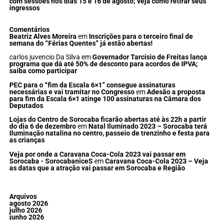
com sessões nos dias 15 e 16 de agosto; veja como retirar seus
ingressos
Comentários
Beatriz Alves Moreira
em
Inscrições para o terceiro final de
semana do “Férias Quentes” já estão abertas!
carlos juvencio Da Silva
em
Governador Tarcísio de Freitas lança
programa que dá até 50% de desconto para acordos de IPVA;
saiba como participar
PEC para o “fim da Escala 6×1” consegue assinaturas
necessárias e vai tramitar no Congresso
em
Adesão a proposta
para fim da Escala 6×1 atinge 100 assinaturas na Câmara dos
Deputados
Lojas do Centro de Sorocaba ficarão abertas até às 22h a partir
do dia 6 de dezembro
em
Natal Iluminado 2023 – Sorocaba terá
Iluminação natalina no centro, passeio de trenzinho e festa para
as crianças
Veja por onde a Caravana Coca-Cola 2023 vai passar em
Sorocaba - SorocabaniceS
em
Caravana Coca-Cola 2023 – Veja
as datas que a atração vai passar em Sorocaba e Região
Arquivos
agosto 2026
julho 2026
junho 2026