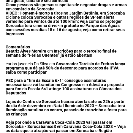
de agosto; cadastre seu currículo
Cinco pessoas são presas suspeitas de negociar drogas e armas
em comércio de Sorocaba
VÍDEO: Homem é morto a tiros no Jardim Betânia, em Sorocaba
Ciclone coloca Sorocaba e outras regiões de SP em alerta
vermelho para ventos de até 100 km/h; veja como se proteger
Sorocaba terá cinema drive-in gratuito no Parque das Águas
com sessões nos dias 15 e 16 de agosto; veja como retirar seus
ingressos
Comentários
Beatriz Alves Moreira
em
Inscrições para o terceiro final de
semana do “Férias Quentes” já estão abertas!
carlos juvencio Da Silva
em
Governador Tarcísio de Freitas lança
programa que dá até 50% de desconto para acordos de IPVA;
saiba como participar
PEC para o “fim da Escala 6×1” consegue assinaturas
necessárias e vai tramitar no Congresso
em
Adesão a proposta
para fim da Escala 6×1 atinge 100 assinaturas na Câmara dos
Deputados
Lojas do Centro de Sorocaba ficarão abertas até às 22h a partir
do dia 6 de dezembro
em
Natal Iluminado 2023 – Sorocaba terá
Iluminação natalina no centro, passeio de trenzinho e festa para
as crianças
Veja por onde a Caravana Coca-Cola 2023 vai passar em
Sorocaba - SorocabaniceS
em
Caravana Coca-Cola 2023 – Veja
as datas que a atração vai passar em Sorocaba e Região