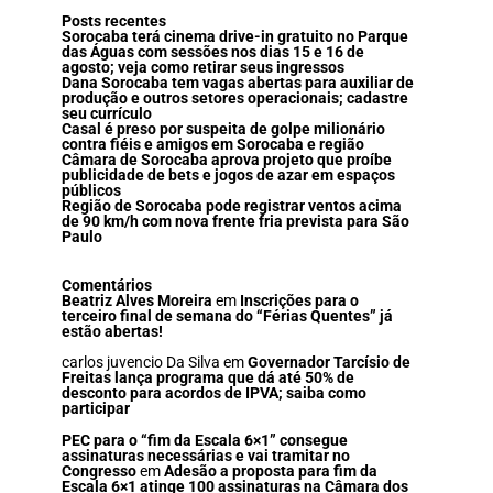
Posts recentes
Sorocaba terá cinema drive-in gratuito no Parque
das Águas com sessões nos dias 15 e 16 de
agosto; veja como retirar seus ingressos
Dana Sorocaba tem vagas abertas para auxiliar de
produção e outros setores operacionais; cadastre
seu currículo
Casal é preso por suspeita de golpe milionário
contra fiéis e amigos em Sorocaba e região
Câmara de Sorocaba aprova projeto que proíbe
publicidade de bets e jogos de azar em espaços
públicos
Região de Sorocaba pode registrar ventos acima
de 90 km/h com nova frente fria prevista para São
Paulo
Comentários
Beatriz Alves Moreira
em
Inscrições para o
terceiro final de semana do “Férias Quentes” já
estão abertas!
carlos juvencio Da Silva
em
Governador Tarcísio de
Freitas lança programa que dá até 50% de
desconto para acordos de IPVA; saiba como
participar
PEC para o “fim da Escala 6×1” consegue
assinaturas necessárias e vai tramitar no
Congresso
em
Adesão a proposta para fim da
Escala 6×1 atinge 100 assinaturas na Câmara dos