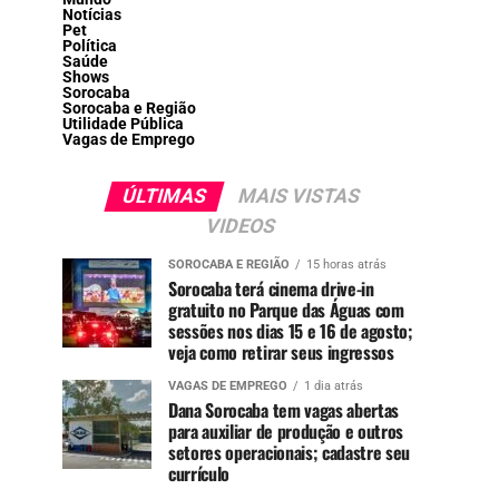
Notícias
Pet
Política
Saúde
Shows
Sorocaba
Sorocaba e Região
Utilidade Pública
Vagas de Emprego
ÚLTIMAS
MAIS VISTAS
VIDEOS
SOROCABA E REGIÃO
15 horas atrás
Sorocaba terá cinema drive-in
gratuito no Parque das Águas com
sessões nos dias 15 e 16 de agosto;
veja como retirar seus ingressos
VAGAS DE EMPREGO
1 dia atrás
Dana Sorocaba tem vagas abertas
para auxiliar de produção e outros
setores operacionais; cadastre seu
currículo