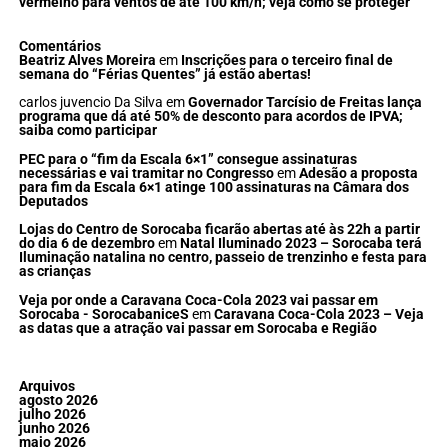
vermelho para ventos de até 100 km/h; veja como se proteger
Comentários
Beatriz Alves Moreira
em
Inscrições para o terceiro final de
semana do “Férias Quentes” já estão abertas!
carlos juvencio Da Silva
em
Governador Tarcísio de Freitas lança
programa que dá até 50% de desconto para acordos de IPVA;
saiba como participar
PEC para o “fim da Escala 6×1” consegue assinaturas
necessárias e vai tramitar no Congresso
em
Adesão a proposta
para fim da Escala 6×1 atinge 100 assinaturas na Câmara dos
Deputados
Lojas do Centro de Sorocaba ficarão abertas até às 22h a partir
do dia 6 de dezembro
em
Natal Iluminado 2023 – Sorocaba terá
Iluminação natalina no centro, passeio de trenzinho e festa para
as crianças
Veja por onde a Caravana Coca-Cola 2023 vai passar em
Sorocaba - SorocabaniceS
em
Caravana Coca-Cola 2023 – Veja
as datas que a atração vai passar em Sorocaba e Região
Arquivos
agosto 2026
julho 2026
junho 2026
maio 2026