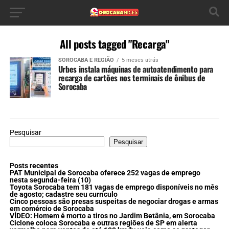
All posts tagged "Recarga"
SOROCABA E REGIÃO
5 meses atrás
Urbes instala máquinas de autoatendimento para
recarga de cartões nos terminais de ônibus de
Sorocaba
Pesquisar
Pesquisar
Posts recentes
PAT Municipal de Sorocaba oferece 252 vagas de emprego
nesta segunda-feira (10)
Toyota Sorocaba tem 181 vagas de emprego disponíveis no mês
de agosto; cadastre seu currículo
Cinco pessoas são presas suspeitas de negociar drogas e armas
em comércio de Sorocaba
VÍDEO: Homem é morto a tiros no Jardim Betânia, em Sorocaba
Ciclone coloca Sorocaba e outras regiões de SP em alerta