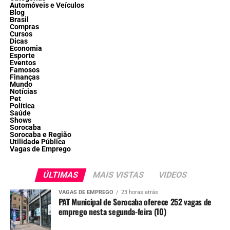
Automóveis e Veículos
Blog
Brasil
Compras
Cursos
Dicas
Economia
Esporte
Eventos
Famosos
Finanças
Mundo
Notícias
Pet
Política
Saúde
Shows
Sorocaba
Sorocaba e Região
Utilidade Pública
Vagas de Emprego
ÚLTIMAS
MAIS VISTAS
VIDEOS
VAGAS DE EMPREGO
23 horas atrás
PAT Municipal de Sorocaba oferece 252 vagas de
emprego nesta segunda-feira (10)