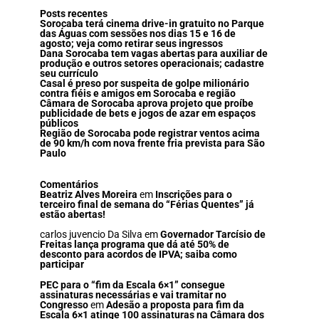
Posts recentes
Sorocaba terá cinema drive-in gratuito no Parque
das Águas com sessões nos dias 15 e 16 de
agosto; veja como retirar seus ingressos
Dana Sorocaba tem vagas abertas para auxiliar de
produção e outros setores operacionais; cadastre
seu currículo
Casal é preso por suspeita de golpe milionário
contra fiéis e amigos em Sorocaba e região
Câmara de Sorocaba aprova projeto que proíbe
publicidade de bets e jogos de azar em espaços
públicos
Região de Sorocaba pode registrar ventos acima
de 90 km/h com nova frente fria prevista para São
Paulo
Comentários
Beatriz Alves Moreira
em
Inscrições para o
terceiro final de semana do “Férias Quentes” já
estão abertas!
carlos juvencio Da Silva
em
Governador Tarcísio de
Freitas lança programa que dá até 50% de
desconto para acordos de IPVA; saiba como
participar
PEC para o “fim da Escala 6×1” consegue
assinaturas necessárias e vai tramitar no
Congresso
em
Adesão a proposta para fim da
Escala 6×1 atinge 100 assinaturas na Câmara dos