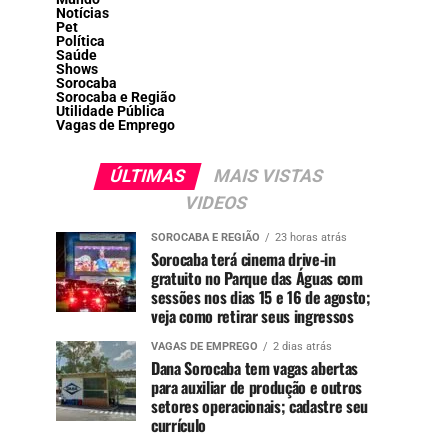
Notícias
Pet
Política
Saúde
Shows
Sorocaba
Sorocaba e Região
Utilidade Pública
Vagas de Emprego
ÚLTIMAS
MAIS VISTAS
VIDEOS
SOROCABA E REGIÃO
23 horas atrás
Sorocaba terá cinema drive-in
gratuito no Parque das Águas com
sessões nos dias 15 e 16 de agosto;
veja como retirar seus ingressos
VAGAS DE EMPREGO
2 dias atrás
Dana Sorocaba tem vagas abertas
para auxiliar de produção e outros
setores operacionais; cadastre seu
currículo