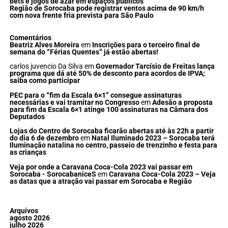
bets e jogos de azar em espaços públicos
Região de Sorocaba pode registrar ventos acima de 90 km/h
com nova frente fria prevista para São Paulo
Comentários
Beatriz Alves Moreira
em
Inscrições para o terceiro final de
semana do “Férias Quentes” já estão abertas!
carlos juvencio Da Silva
em
Governador Tarcísio de Freitas lança
programa que dá até 50% de desconto para acordos de IPVA;
saiba como participar
PEC para o “fim da Escala 6×1” consegue assinaturas
necessárias e vai tramitar no Congresso
em
Adesão a proposta
para fim da Escala 6×1 atinge 100 assinaturas na Câmara dos
Deputados
Lojas do Centro de Sorocaba ficarão abertas até às 22h a partir
do dia 6 de dezembro
em
Natal Iluminado 2023 – Sorocaba terá
Iluminação natalina no centro, passeio de trenzinho e festa para
as crianças
Veja por onde a Caravana Coca-Cola 2023 vai passar em
Sorocaba - SorocabaniceS
em
Caravana Coca-Cola 2023 – Veja
as datas que a atração vai passar em Sorocaba e Região
Arquivos
agosto 2026
julho 2026