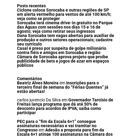
Posts recentes
Ciclone coloca Sorocaba e outras regiões de SP
em alerta vermelho para ventos de até 100 km/h;
veja como se proteger
Sorocaba terá cinema drive-in gratuito no Parque
das Águas com sessões nos dias 15 e 16 de
agosto; veja como retirar seus ingressos
Dana Sorocaba tem vagas abertas para auxiliar de
produção e outros setores operacionais; cadastre
seu currículo
Casal é preso por suspeita de golpe milionário
contra fiéis e amigos em Sorocaba e região
Câmara de Sorocaba aprova projeto que proíbe
publicidade de bets e jogos de azar em espaços
públicos
Comentários
Beatriz Alves Moreira
em
Inscrições para o
terceiro final de semana do “Férias Quentes” já
estão abertas!
carlos juvencio Da Silva
em
Governador Tarcísio de
Freitas lança programa que dá até 50% de
desconto para acordos de IPVA; saiba como
participar
PEC para o “fim da Escala 6×1” consegue
assinaturas necessárias e vai tramitar no
Congresso
em
Adesão a proposta para fim da
Escala 6×1 atinge 100 assinaturas na Câmara dos