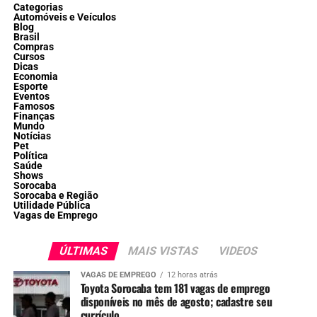
Categorias
Automóveis e Veículos
Blog
Brasil
Compras
Cursos
Dicas
Economia
Esporte
Eventos
Famosos
Finanças
Mundo
Notícias
Pet
Política
Saúde
Shows
Sorocaba
Sorocaba e Região
Utilidade Pública
Vagas de Emprego
ÚLTIMAS
MAIS VISTAS
VIDEOS
VAGAS DE EMPREGO
12 horas atrás
Toyota Sorocaba tem 181 vagas de emprego
disponíveis no mês de agosto; cadastre seu
currículo