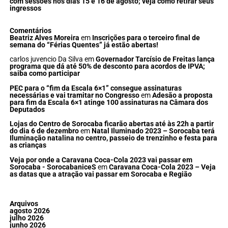
com sessões nos dias 15 e 16 de agosto; veja como retirar seus
ingressos
Comentários
Beatriz Alves Moreira
em
Inscrições para o terceiro final de
semana do “Férias Quentes” já estão abertas!
carlos juvencio Da Silva
em
Governador Tarcísio de Freitas lança
programa que dá até 50% de desconto para acordos de IPVA;
saiba como participar
PEC para o “fim da Escala 6×1” consegue assinaturas
necessárias e vai tramitar no Congresso
em
Adesão a proposta
para fim da Escala 6×1 atinge 100 assinaturas na Câmara dos
Deputados
Lojas do Centro de Sorocaba ficarão abertas até às 22h a partir
do dia 6 de dezembro
em
Natal Iluminado 2023 – Sorocaba terá
Iluminação natalina no centro, passeio de trenzinho e festa para
as crianças
Veja por onde a Caravana Coca-Cola 2023 vai passar em
Sorocaba - SorocabaniceS
em
Caravana Coca-Cola 2023 – Veja
as datas que a atração vai passar em Sorocaba e Região
Arquivos
agosto 2026
julho 2026
junho 2026