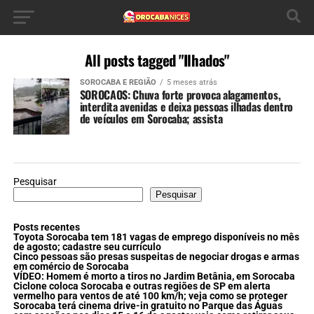
All posts tagged "Ilhados"
SOROCABA E REGIÃO
5 meses atrás
SOROCAOS: Chuva forte provoca alagamentos,
interdita avenidas e deixa pessoas ilhadas dentro
de veículos em Sorocaba; assista
Pesquisar
Pesquisar
Posts recentes
Toyota Sorocaba tem 181 vagas de emprego disponíveis no mês
de agosto; cadastre seu currículo
Cinco pessoas são presas suspeitas de negociar drogas e armas
em comércio de Sorocaba
VÍDEO: Homem é morto a tiros no Jardim Betânia, em Sorocaba
Ciclone coloca Sorocaba e outras regiões de SP em alerta
vermelho para ventos de até 100 km/h; veja como se proteger
Sorocaba terá cinema drive-in gratuito no Parque das Águas