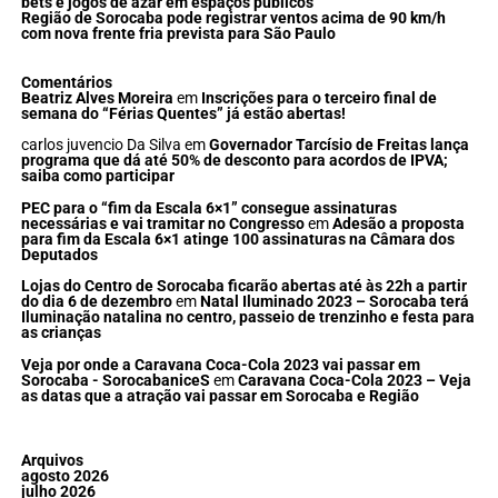
bets e jogos de azar em espaços públicos
Região de Sorocaba pode registrar ventos acima de 90 km/h
com nova frente fria prevista para São Paulo
Comentários
Beatriz Alves Moreira
em
Inscrições para o terceiro final de
semana do “Férias Quentes” já estão abertas!
carlos juvencio Da Silva
em
Governador Tarcísio de Freitas lança
programa que dá até 50% de desconto para acordos de IPVA;
saiba como participar
PEC para o “fim da Escala 6×1” consegue assinaturas
necessárias e vai tramitar no Congresso
em
Adesão a proposta
para fim da Escala 6×1 atinge 100 assinaturas na Câmara dos
Deputados
Lojas do Centro de Sorocaba ficarão abertas até às 22h a partir
do dia 6 de dezembro
em
Natal Iluminado 2023 – Sorocaba terá
Iluminação natalina no centro, passeio de trenzinho e festa para
as crianças
Veja por onde a Caravana Coca-Cola 2023 vai passar em
Sorocaba - SorocabaniceS
em
Caravana Coca-Cola 2023 – Veja
as datas que a atração vai passar em Sorocaba e Região
Arquivos
agosto 2026
julho 2026