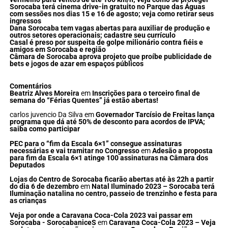
Sorocaba terá cinema drive-in gratuito no Parque das Águas
com sessões nos dias 15 e 16 de agosto; veja como retirar seus
ingressos
Dana Sorocaba tem vagas abertas para auxiliar de produção e
outros setores operacionais; cadastre seu currículo
Casal é preso por suspeita de golpe milionário contra fiéis e
amigos em Sorocaba e região
Câmara de Sorocaba aprova projeto que proíbe publicidade de
bets e jogos de azar em espaços públicos
Comentários
Beatriz Alves Moreira
em
Inscrições para o terceiro final de
semana do “Férias Quentes” já estão abertas!
carlos juvencio Da Silva
em
Governador Tarcísio de Freitas lança
programa que dá até 50% de desconto para acordos de IPVA;
saiba como participar
PEC para o “fim da Escala 6×1” consegue assinaturas
necessárias e vai tramitar no Congresso
em
Adesão a proposta
para fim da Escala 6×1 atinge 100 assinaturas na Câmara dos
Deputados
Lojas do Centro de Sorocaba ficarão abertas até às 22h a partir
do dia 6 de dezembro
em
Natal Iluminado 2023 – Sorocaba terá
Iluminação natalina no centro, passeio de trenzinho e festa para
as crianças
Veja por onde a Caravana Coca-Cola 2023 vai passar em
Sorocaba - SorocabaniceS
em
Caravana Coca-Cola 2023 – Veja