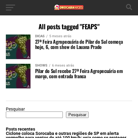
All posts tagged "FEAPS"
DICAS
5 meses atrás
27ª Feira Agropecuária de Pilar do Sul começa
hoje, 6, com show de Lauana Prado
SHOWS
6 meses atrás
Pilar do Sul recebe 27ª Feira Agropecuária em
março, com entrada franca
Pesquisar
Pesquisar
Posts recentes
Ciclone coloca Sorocaba e outras regiões de SP em alerta
vermelho para ventos de até 100 km/h; veja como se proteger