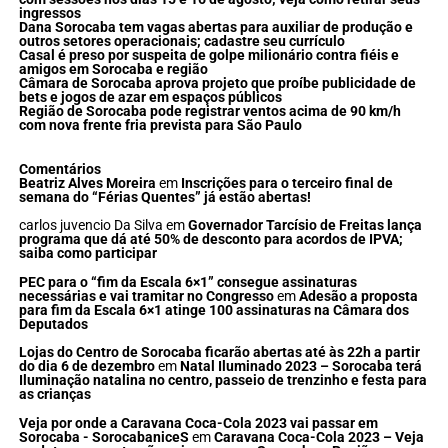
ingressos
Dana Sorocaba tem vagas abertas para auxiliar de produção e
outros setores operacionais; cadastre seu currículo
Casal é preso por suspeita de golpe milionário contra fiéis e
amigos em Sorocaba e região
Câmara de Sorocaba aprova projeto que proíbe publicidade de
bets e jogos de azar em espaços públicos
Região de Sorocaba pode registrar ventos acima de 90 km/h
com nova frente fria prevista para São Paulo
Comentários
Beatriz Alves Moreira
em
Inscrições para o terceiro final de
semana do “Férias Quentes” já estão abertas!
carlos juvencio Da Silva
em
Governador Tarcísio de Freitas lança
programa que dá até 50% de desconto para acordos de IPVA;
saiba como participar
PEC para o “fim da Escala 6×1” consegue assinaturas
necessárias e vai tramitar no Congresso
em
Adesão a proposta
para fim da Escala 6×1 atinge 100 assinaturas na Câmara dos
Deputados
Lojas do Centro de Sorocaba ficarão abertas até às 22h a partir
do dia 6 de dezembro
em
Natal Iluminado 2023 – Sorocaba terá
Iluminação natalina no centro, passeio de trenzinho e festa para
as crianças
Veja por onde a Caravana Coca-Cola 2023 vai passar em
Sorocaba - SorocabaniceS
em
Caravana Coca-Cola 2023 – Veja