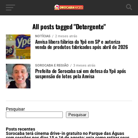
All posts tagged "Detergente"
NOTÍCIAS
2 meses atrás
Anvisa libera fábrica da Ypê em SP e autoriza
venda de produtos fabricados após abril de 2026
SOROCABA E REGIÃO
3 meses atrás
Prefeito de Sorocaba sai em defesa da Ypê após
suspensão de lotes pela Anvisa
Pesquisar
Pesquisar
Posts recentes
Sorocaba terá cinema drive-in gratuito no Parque das Águas
com sessões nos dias 15 e 16 de agosto; veja como retirar seus