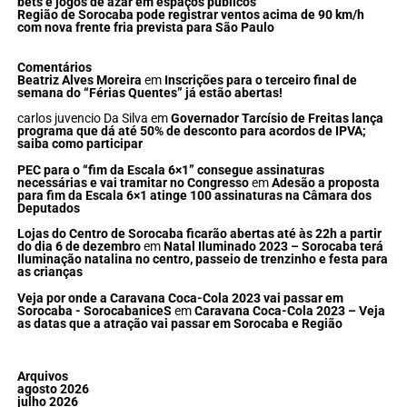
bets e jogos de azar em espaços públicos
Região de Sorocaba pode registrar ventos acima de 90 km/h
com nova frente fria prevista para São Paulo
Comentários
Beatriz Alves Moreira
em
Inscrições para o terceiro final de
semana do “Férias Quentes” já estão abertas!
carlos juvencio Da Silva
em
Governador Tarcísio de Freitas lança
programa que dá até 50% de desconto para acordos de IPVA;
saiba como participar
PEC para o “fim da Escala 6×1” consegue assinaturas
necessárias e vai tramitar no Congresso
em
Adesão a proposta
para fim da Escala 6×1 atinge 100 assinaturas na Câmara dos
Deputados
Lojas do Centro de Sorocaba ficarão abertas até às 22h a partir
do dia 6 de dezembro
em
Natal Iluminado 2023 – Sorocaba terá
Iluminação natalina no centro, passeio de trenzinho e festa para
as crianças
Veja por onde a Caravana Coca-Cola 2023 vai passar em
Sorocaba - SorocabaniceS
em
Caravana Coca-Cola 2023 – Veja
as datas que a atração vai passar em Sorocaba e Região
Arquivos
agosto 2026
julho 2026