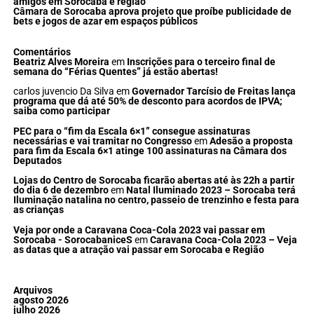
amigos em Sorocaba e região
Câmara de Sorocaba aprova projeto que proíbe publicidade de
bets e jogos de azar em espaços públicos
Comentários
Beatriz Alves Moreira
em
Inscrições para o terceiro final de
semana do “Férias Quentes” já estão abertas!
carlos juvencio Da Silva
em
Governador Tarcísio de Freitas lança
programa que dá até 50% de desconto para acordos de IPVA;
saiba como participar
PEC para o “fim da Escala 6×1” consegue assinaturas
necessárias e vai tramitar no Congresso
em
Adesão a proposta
para fim da Escala 6×1 atinge 100 assinaturas na Câmara dos
Deputados
Lojas do Centro de Sorocaba ficarão abertas até às 22h a partir
do dia 6 de dezembro
em
Natal Iluminado 2023 – Sorocaba terá
Iluminação natalina no centro, passeio de trenzinho e festa para
as crianças
Veja por onde a Caravana Coca-Cola 2023 vai passar em
Sorocaba - SorocabaniceS
em
Caravana Coca-Cola 2023 – Veja
as datas que a atração vai passar em Sorocaba e Região
Arquivos
agosto 2026
julho 2026