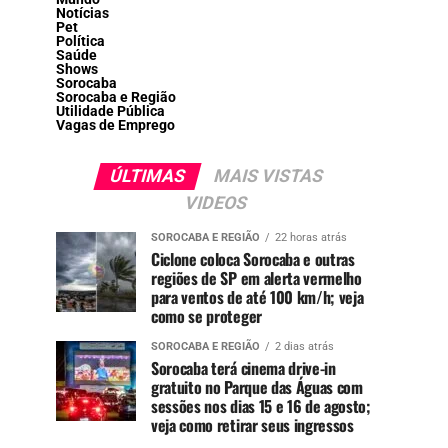
Notícias
Pet
Política
Saúde
Shows
Sorocaba
Sorocaba e Região
Utilidade Pública
Vagas de Emprego
ÚLTIMAS
MAIS VISTAS
VIDEOS
SOROCABA E REGIÃO
22 horas atrás
Ciclone coloca Sorocaba e outras
regiões de SP em alerta vermelho
para ventos de até 100 km/h; veja
como se proteger
SOROCABA E REGIÃO
2 dias atrás
Sorocaba terá cinema drive-in
gratuito no Parque das Águas com
sessões nos dias 15 e 16 de agosto;
veja como retirar seus ingressos