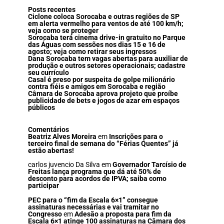
Posts recentes
Ciclone coloca Sorocaba e outras regiões de SP
em alerta vermelho para ventos de até 100 km/h;
veja como se proteger
Sorocaba terá cinema drive-in gratuito no Parque
das Águas com sessões nos dias 15 e 16 de
agosto; veja como retirar seus ingressos
Dana Sorocaba tem vagas abertas para auxiliar de
produção e outros setores operacionais; cadastre
seu currículo
Casal é preso por suspeita de golpe milionário
contra fiéis e amigos em Sorocaba e região
Câmara de Sorocaba aprova projeto que proíbe
publicidade de bets e jogos de azar em espaços
públicos
Comentários
Beatriz Alves Moreira
em
Inscrições para o
terceiro final de semana do “Férias Quentes” já
estão abertas!
carlos juvencio Da Silva
em
Governador Tarcísio de
Freitas lança programa que dá até 50% de
desconto para acordos de IPVA; saiba como
participar
PEC para o “fim da Escala 6×1” consegue
assinaturas necessárias e vai tramitar no
Congresso
em
Adesão a proposta para fim da
Escala 6×1 atinge 100 assinaturas na Câmara dos