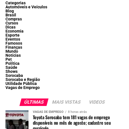
Categorias
Automóveis e Veículos
Blog
Brasil
Compras
Cursos
Dicas
Economia
Esporte
Eventos
Famosos
Finanças
Mundo
Notícias
Pet
Política
Saúde
Shows
Sorocaba
Sorocaba e Região
Utilidade Pública
Vagas de Emprego
ÚLTIMAS
MAIS VISTAS
VIDEOS
VAGAS DE EMPREGO
8 horas atrás
Toyota Sorocaba tem 181 vagas de emprego
disponíveis no mês de agosto; cadastre seu
currículo