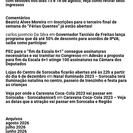
com sessões nos dias 15 e 16 de agosto; veja como retirar seus
ingressos
Comentários
Beatriz Alves Moreira
em
Inscrições para o terceiro final de
semana do “Férias Quentes” já estão abertas!
carlos juvencio Da Silva
em
Governador Tarcísio de Freitas lança
programa que dá até 50% de desconto para acordos de IPVA;
saiba como participar
PEC para o “fim da Escala 6×1” consegue assinaturas
necessárias e vai tramitar no Congresso
em
Adesão a proposta
para fim da Escala 6×1 atinge 100 assinaturas na Câmara dos
Deputados
Lojas do Centro de Sorocaba ficarão abertas até às 22h a partir
do dia 6 de dezembro
em
Natal Iluminado 2023 – Sorocaba terá
Iluminação natalina no centro, passeio de trenzinho e festa para
as crianças
Veja por onde a Caravana Coca-Cola 2023 vai passar em
Sorocaba - SorocabaniceS
em
Caravana Coca-Cola 2023 – Veja
as datas que a atração vai passar em Sorocaba e Região
Arquivos
agosto 2026
julho 2026
junho 2026