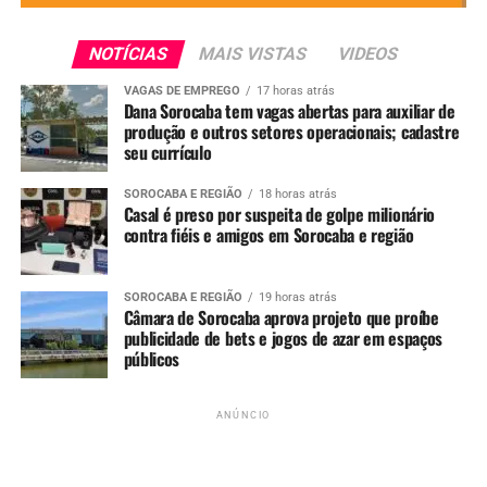
Evento reúne empresas, agências e
cursos gratuitos
NOTÍCIAS
MAIS VISTAS
VIDEOS
VAGAS DE EMPREGO
17 horas atrás
Tradicionalmente realizado na
última terça-feira de
Dana Sorocaba tem vagas abertas para auxiliar de
cada mês
, no Parque Tecnológico, o mutirão concentra
produção e outros setores operacionais; cadastre
vagas oferecidas pela
Casa do Trabalhador
, agências de
seu currículo
recrutamento e empresas de
Sorocaba e região
.
SOROCABA E REGIÃO
18 horas atrás
Casal é preso por suspeita de golpe milionário
Além da entrega de currículos, muitas empresas realizam
contra fiéis e amigos em Sorocaba e região
entrevistas e etapas do processo seletivo no próprio
local
, agilizando a contratação de candidatos.
SOROCABA E REGIÃO
19 horas atrás
Câmara de Sorocaba aprova projeto que proíbe
Os participantes também terão acesso a
cursos gratuitos
publicidade de bets e jogos de azar em espaços
de qualificação profissional
e poderão acompanhar
públicos
palestras motivacionais
, ampliando as chances de
recolocação no mercado.
ANÚNCIO
Procon Móvel oferece orientação