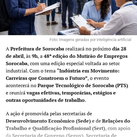
Foto: Imagens geradas por inteligência artificial
A
Prefeitura de Sorocaba
realizará no próximo
dia 28
de abril
, às
9h
, a
48ª edição do Mutirão de Empregos
Sorocaba
, com uma edição especial voltada ao setor
industrial. Com o tema
“Indústria em Movimento:
Carreiras que Constroem o Futuro”
, o evento
acontecerá no
Parque Tecnológico de Sorocaba (PTS)
e reunirá
vagas efetivas, temporárias, estágios e
outras oportunidades de trabalho
.
A ação é promovida pelas secretarias de
Desenvolvimento Econômico (Sede)
e de
Relações do
Trabalho e Qualificação Profissional (Sert)
, com apoio
da
Secretaria de Governo (Segov)
,
Secretaria de