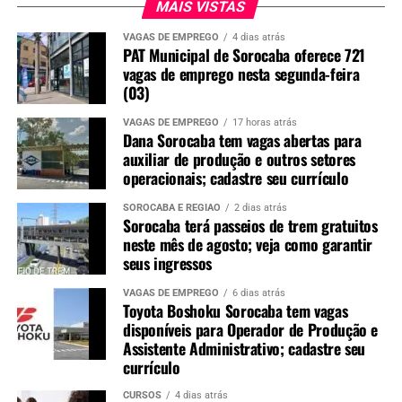
MAIS VISTAS
VAGAS DE EMPREGO
4 dias atrás
image
PAT Municipal de Sorocaba oferece 721
vagas de emprego nesta segunda-feira
Redação
(03)
See Full Bio
VAGAS DE EMPREGO
17 horas atrás
Dana Sorocaba tem vagas abertas para
auxiliar de produção e outros setores
operacionais; cadastre seu currículo
TÓPICOS RELACIONADOS
CADASTRAR CURRÍCULO
SOROCABA E REGIÃO
2 dias atrás
Sorocaba terá passeios de trem gratuitos
CURRICULO
EMPREGO SOROCABA
INDUSTRIA
MUTIRÃO
MUTIRÃO DE EMPREGOS
MUTIRÃO DE EMPREGOS SOROCABA
neste mês de agosto; veja como garantir
VAGAS
VAGAS DE EMPREGO
seus ingressos
UP NEXT
VAGAS DE EMPREGO
6 dias atrás
METALAC Sorocaba tem vagas de emprego abertas para
Toyota Boshoku Sorocaba tem vagas
área de produção; cadastre seu currículo
disponíveis para Operador de Produção e
Assistente Administrativo; cadastre seu
NÃO PERCA
currículo
PAT de Sorocaba registra mais de 800 vagas de emprego
em um único dia; para esta quinta (23) estão previstas 869
CURSOS
4 dias atrás