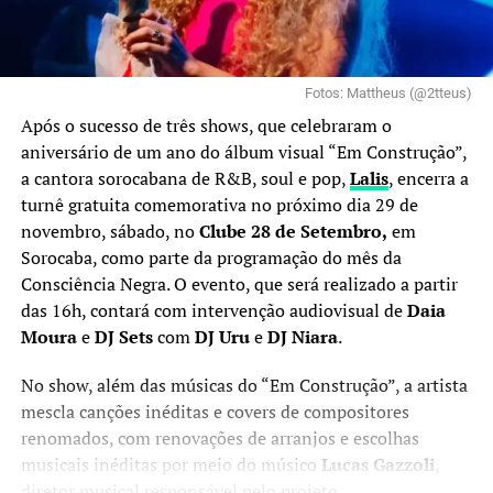
Fotos: Mattheus (@2tteus)
Após o sucesso de três shows, que celebraram o
aniversário de um ano do álbum visual “Em Construção”,
a cantora sorocabana de R&B, soul e pop,
Lalis
, encerra a
turnê gratuita comemorativa no próximo dia 29 de
novembro, sábado, no
Clube 28 de Setembro,
em
Sorocaba, como parte da programação do mês da
Consciência Negra. O evento, que será realizado a partir
das 16h, contará com intervenção audiovisual de
Daia
Moura
e
DJ Sets
com
DJ Uru
e
DJ Niara
.
No show, além das músicas do “Em Construção”, a artista
mescla canções inéditas e covers de compositores
renomados, com renovações de arranjos e escolhas
musicais inéditas por meio do músico
Lucas Gazzoli
,
diretor musical responsável pelo projeto.