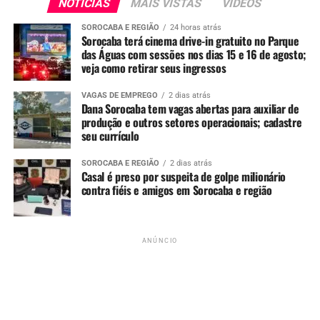
NOTÍCIAS
MAIS VISTAS
VIDEOS
Sobre Lalis
SOROCABA E REGIÃO
24 horas atrás
Sorocaba terá cinema drive-in gratuito no Parque
das Águas com sessões nos dias 15 e 16 de agosto;
Cantora e compositora, começou a trilhar sua carreira
veja como retirar seus ingressos
artística em 2017: ela se apaixonou pela música ao subir
no palco com seu irmão, o também cantor sorocabano
VAGAS DE EMPREGO
2 dias atrás
Dana Sorocaba tem vagas abertas para auxiliar de
Julio Moura. Em 2019, participou da criação da banda de
produção e outros setores operacionais; cadastre
MPB Saravá como vocalista e, em 2021, lançou seu
seu currículo
projeto solo para poder explorar as sonoridades do R&B,
do Pop e do Soul. Para se aperfeiçoar cada vez mais, Lalis
SOROCABA E REGIÃO
2 dias atrás
Casal é preso por suspeita de golpe milionário
é aluna no Conservatório Dramático e Musical Dr. Carlos
contra fiéis e amigos em Sorocaba e região
de Campos, em Tatuí.
Serviço:
ANÚNCIO
LALIS – ENCERRAMENTO TOUR “EM CONSTRUÇÃO”
Dia 29 de novembro, sábado, a partir de 16h
Local: Clube 28 de setembro – Rua Machado de Assis,
112, no Centro