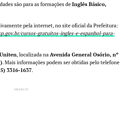
idades são para as formações de
Inglês Básico,
ivamente pela internet, no site oficial da Prefeitura:
p.gov.br/cursos-gratuitos-ingles-e-espanhol-para-
 Uniten
, localizada na
Avenida General Osório, nº
)
. Mais informações podem ser obtidas pelo telefone
15) 3316-1637
.
ANÚNCIO