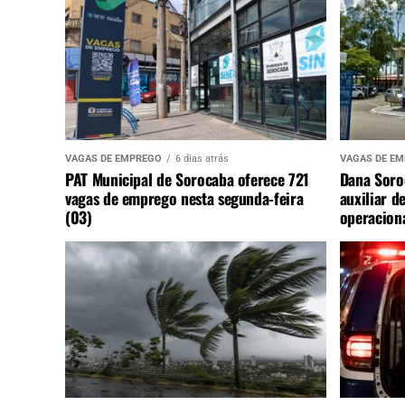
VAGAS DE EMPREGO
6 dias atrás
VAGAS DE E
PAT Municipal de Sorocaba oferece 721
Dana Soro
vagas de emprego nesta segunda-feira
auxiliar d
(03)
operaciona