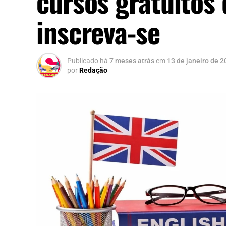
cursos gratuitos 
inscreva-se
Publicado há
7 meses atrás
em
13 de janeiro de 
por
Redação