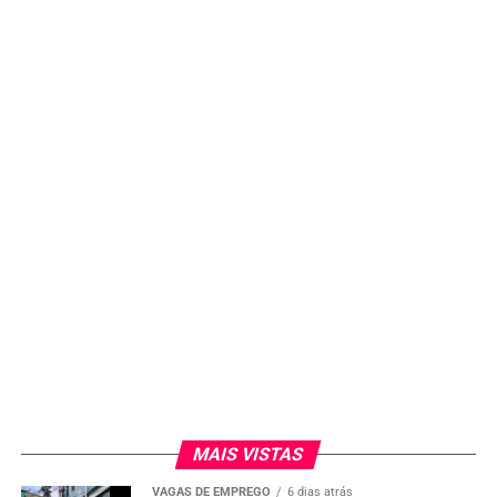
Horário:
Das 9h às 12h
Onde:
Praça Coronel Fernando Prestes – Centro de
Sorocaba
Como participar:
Entregar 1 kg de alimento não
perecível e receber um pacote de figurinhas da Copa
2026.
MAIS VISTAS
VAGAS DE EMPREGO
6 dias atrás