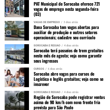
PAT Municipal de Sorocaba oferece 721
vagas de emprego nesta segunda-feira
(03)
VAGAS DE EMPREGO
3 dias atrás
Dana Sorocaba tem vagas abertas para
auxiliar de produção e outros setores
operacionais; cadastre seu currículo
SOROCABA E REGIÃO
4 dias atrás
Sorocaba terá passeios de trem gratuitos
neste mês de agosto; veja como garantir
seus ingressos
CURSOS
6 dias atrás
Sorocaba abre vagas para cursos de
Redação
Logística e Inglês gratuitos; veja como se
inscrever
See Full Bio
SOROCABA E REGIÃO
4 dias atrás
Região de Sorocaba pode registrar ventos
acima de 90 km/h com nova frente fria
prevista para São Paulo
TÓPICOS RELACIONADOS
ALIMENTOS
FIGURINHA