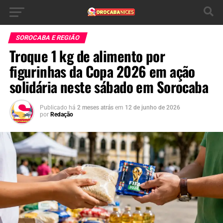
SOROCABA E REGIÃO
Troque 1 kg de alimento por
figurinhas da Copa 2026 em ação
solidária neste sábado em Sorocaba
Publicado há
2 meses atrás
em
12 de junho de 2026
por
Redação