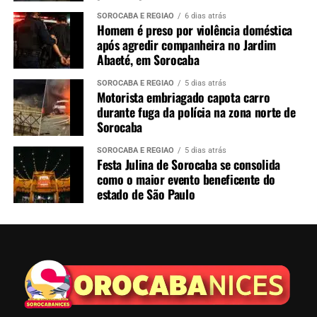
FIGURINHAS
FIGURINHAS DA COPA
SOROCABA E REGIÃO
6 dias atrás
PREFEITURA DE SOROCABA
TROCA
Homem é preso por violência doméstica
após agredir companheira no Jardim
UP NEXT
Abaeté, em Sorocaba
Sorocaba abre inscrições para Plano Preventivo de
Cremação Pet gratuito; veja como participar
SOROCABA E REGIÃO
5 dias atrás
Motorista embriagado capota carro
NÃO PERCA
durante fuga da polícia na zona norte de
Mulheres abandonam bolsa com drogas durante fuga e
Sorocaba
acabam presas na Zona Norte de Sorocaba
SOROCABA E REGIÃO
5 dias atrás
Festa Julina de Sorocaba se consolida
como o maior evento beneficente do
estado de São Paulo