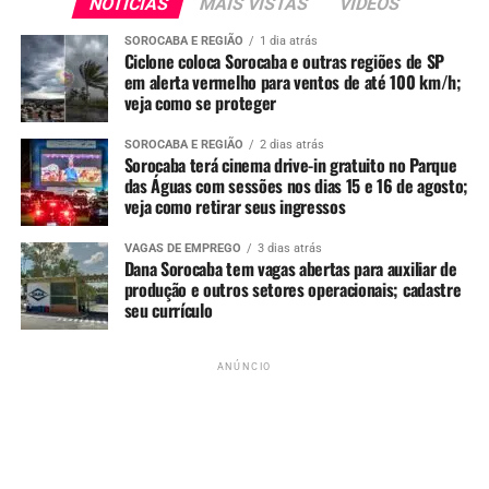
NOTÍCIAS
MAIS VISTAS
VIDEOS
incentivo para aumentar as doações.
SOROCABA E REGIÃO
1 dia atrás
Cada pessoa que entregar 1 kg de alimento não perecível
Ciclone coloca Sorocaba e outras regiões de SP
em alerta vermelho para ventos de até 100 km/h;
receberá um pacote de figurinhas da Copa, enquanto
veja como se proteger
durarem os estoques disponíveis para a ação.
SOROCABA E REGIÃO
2 dias atrás
Parceria com iniciativa privada
Sorocaba terá cinema drive-in gratuito no Parque
das Águas com sessões nos dias 15 e 16 de agosto;
garante realização sem custos
veja como retirar seus ingressos
ao município
VAGAS DE EMPREGO
3 dias atrás
Dana Sorocaba tem vagas abertas para auxiliar de
produção e outros setores operacionais; cadastre
Segundo a Prefeitura, a ação não gerará custos aos cofres
seu currículo
públicos. Os pacotes de figurinhas foram doados por
parceiros da iniciativa privada, permitindo que a
ANÚNCIO
campanha beneficie tanto os colecionadores quanto as
famílias que dependem das doações.
A proposta combina esporte, cidadania e
responsabilidade social, aproveitando o clima de