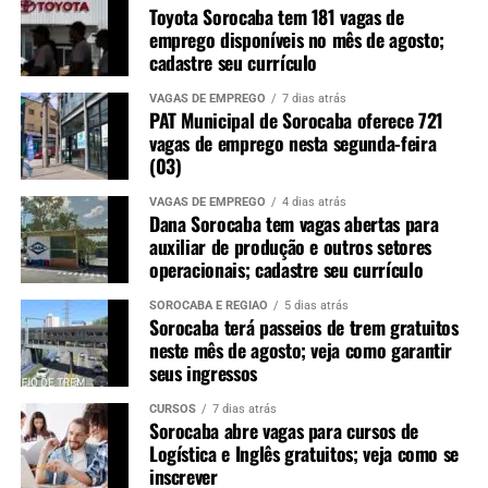
Toyota Sorocaba tem 181 vagas de
emprego disponíveis no mês de agosto;
cadastre seu currículo
Redação
VAGAS DE EMPREGO
7 dias atrás
PAT Municipal de Sorocaba oferece 721
See Full Bio
vagas de emprego nesta segunda-feira
(03)
VAGAS DE EMPREGO
4 dias atrás
Dana Sorocaba tem vagas abertas para
auxiliar de produção e outros setores
TÓPICOS RELACIONADOS
PRESIDIARIOS
PRESIDIO
operacionais; cadastre seu currículo
SAIDA TEMPORÁRIA
SAIDINHA
SAIDINHA DE NATAL
SOROCABA E REGIÃO
5 dias atrás
UP NEXT
Sorocaba terá passeios de trem gratuitos
Região de Sorocaba sofre com calor intenso e tem Natal
neste mês de agosto; veja como garantir
com recordes de temperatura
seus ingressos
NÃO PERCA
Moradores do Parque das Laranjeiras denunciam
CURSOS
7 dias atrás
Sorocaba abre vagas para cursos de
pancadões, ameaças e medo constante na zona norte de
Logística e Inglês gratuitos; veja como se
Sorocaba
inscrever