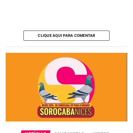
CLIQUE AQUI PARA COMENTAR
De acordo com a
advogada criminalista Fernanda
Caethano Barbosa
, diretora-adjunta e presidente da
Comissão da Advocacia Criminal da 24ª Subseção da
OAB Sorocaba
, o detento deve cumprir
requisitos
objetivos e subjetivos
.
“O preso precisa ter cumprido
1/6 da pena
, se for
primário
, ou
1/4
, se for
reincidente
. Além disso, o
comportamento dentro do presídio deve ser considerado
adequado, com avaliação do diretor da unidade”, explica.