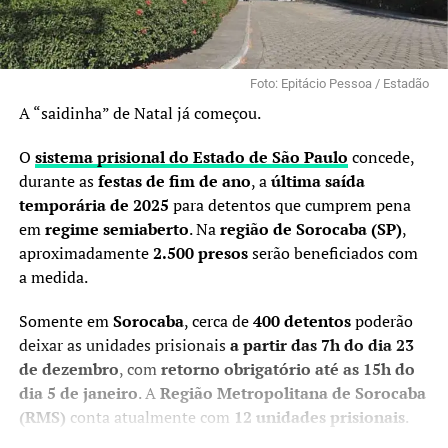
Foto: Epitácio Pessoa / Estadão
A “saidinha” de Natal já começou.
O
sistema prisional do Estado de São Paulo
concede,
durante as
festas de fim de ano
, a
última saída
temporária de 2025
para detentos que cumprem pena
em
regime semiaberto
. Na
região de Sorocaba (SP)
,
aproximadamente
2.500 presos
serão beneficiados com
a medida.
Somente em
Sorocaba
, cerca de
400 detentos
poderão
deixar as unidades prisionais
a partir das 7h do dia 23
de dezembro
, com
retorno obrigatório até as 15h do
dia 5 de janeiro
. A
Região Metropolitana de Sorocaba
(RMS)
conta atualmente com
12 unidades prisionais
.