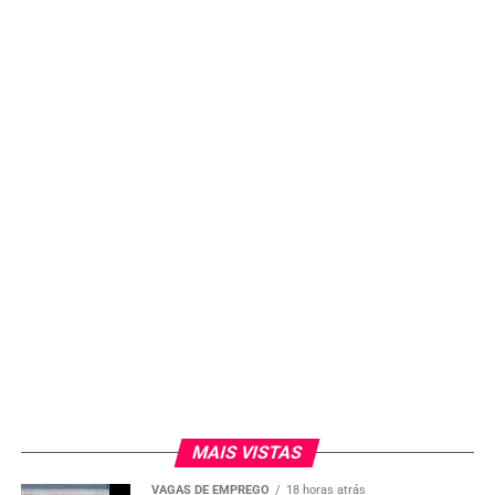
envolve um princípio constitucional fundamental.
“Quando o apenado já preenchia os requisitos e tinha
uma expectativa legítima de usufruir da saída temporária,
a nova lei não pode ser aplicada para prejudicá-lo”,
afirma.
Nova regra vale apenas para novos
casos
Dessa forma, a
restrição da saída temporária
vale
apenas para
pessoas que ainda não estavam presas
ou
que
não possuíam o benefício
antes da mudança na
legislação.
A saída temporária de fim de ano de 2025, portanto,
ocorre dentro das regras anteriores para quem já tinha o
direito assegurado, inclusive na
região de Sorocaba e
MAIS VISTAS
em todo o Estado de São Paulo
.
VAGAS DE EMPREGO
18 horas atrás