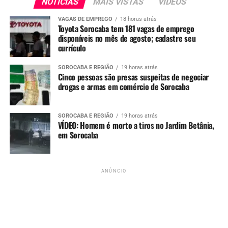
Outro requisito é a
declaração de endereço
NOTÍCIAS
MAIS VISTAS
VIDEOS
residencial
, onde o detento permanecerá durante o
VAGAS DE EMPREGO
18 horas atrás
período da saída temporária.
Toyota Sorocaba tem 181 vagas de emprego
disponíveis no mês de agosto; cadastre seu
currículo
Números das últimas saídas
temporárias em SP
SOROCABA E REGIÃO
19 horas atrás
Cinco pessoas são presas suspeitas de negociar
drogas e armas em comércio de Sorocaba
Dados da
Secretaria da Administração Penitenciária
(SAP)
mostram que, na saída temporária de
junho de
2025
,
30.252 presos
foram considerados aptos no
SOROCABA E REGIÃO
19 horas atrás
VÍDEO: Homem é morto a tiros no Jardim Betânia,
estado. Desse total,
971 não retornaram
dentro do
em Sorocaba
prazo.
135 foram recapturados
e
cinco morreram
.
ANÚNCIO
ANÚNCIO