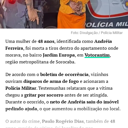
Foto: Divulgação / Polícia Militar
Uma mulher de
48 anos
, identificada como
Andréia
Ferreira
, foi morta a tiros dentro do apartamento onde
morava, no bairro
Jardim Europa
, em
Votorantim
,
região metropolitana de Sorocaba.
De acordo com o
boletim de ocorrência
, vizinhos
ouviram
disparos de arma de fogo
e acionaram a
Polícia Militar
. Testemunhas relataram que a vítima
chegou a
gritar por socorro
antes de ser atingida.
Durante o ocorrido, o
neto de Andréia saiu do imóvel
pedindo ajuda
, o que aumentou a mobilização no local.
O autor do crime,
Paulo Rogério Dias
, também de
48
anos
, marido da vítima, foi
localizado nas