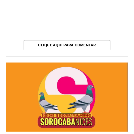
CLIQUE AQUI PARA COMENTAR
O apartamento foi
isolado para perícia
, e no local foram
encontrados
cartuchos do mesmo calibre da arma
apreendida
. O caso será investigado pela
Polícia Civil
.
A vítima deixa
cinco filhos
. O crime é tratado como
feminicídio
, conforme prevê a legislação brasileira.