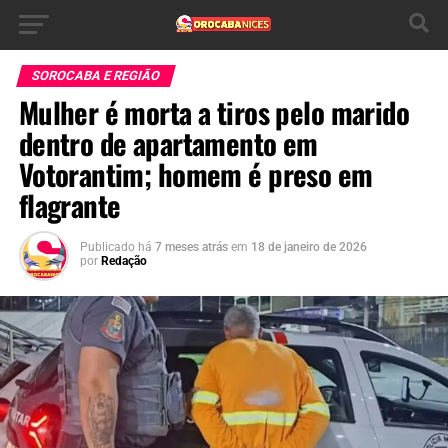
SOROCABA E REGIÃO
Mulher é morta a tiros pelo marido
dentro de apartamento em
Votorantim; homem é preso em
flagrante
Publicado há
7 meses atrás
em
18 de janeiro de 2026
por
Redação