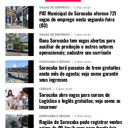
VAGAS DE EMPREGO
6 dias atrás
PAT Municipal de Sorocaba oferece 721
vagas de emprego nesta segunda-feira
(03)
VAGAS DE EMPREGO
3 dias atrás
Dana Sorocaba tem vagas abertas para
auxiliar de produção e outros setores
operacionais; cadastre seu currículo
SOROCABA E REGIÃO
4 dias atrás
Sorocaba terá passeios de trem gratuitos
neste mês de agosto; veja como garantir
seus ingressos
CURSOS
6 dias atrás
Sorocaba abre vagas para cursos de
Logística e Inglês gratuitos; veja como se
inscrever
SOROCABA E REGIÃO
4 dias atrás
Região de Sorocaba pode registrar ventos
acima de 90 km/h com nova frente fria