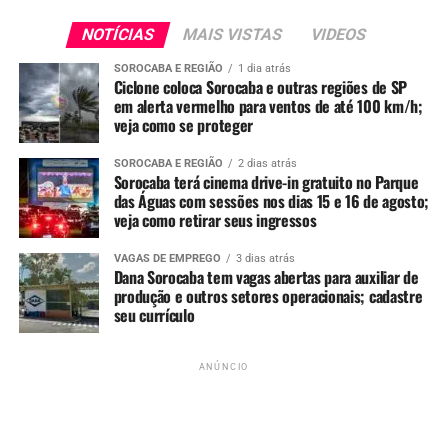
NOTÍCIAS
MAIS VISTAS
VIDEOS
Redação
SOROCABA E REGIÃO
1 dia atrás
Ciclone coloca Sorocaba e outras regiões de SP
em alerta vermelho para ventos de até 100 km/h;
See Full Bio
veja como se proteger
SOROCABA E REGIÃO
2 dias atrás
Sorocaba terá cinema drive-in gratuito no Parque
das Águas com sessões nos dias 15 e 16 de agosto;
TÓPICOS RELACIONADOS
FEMINICIDIO
HOMEM
MULHER
veja como retirar seus ingressos
TIROS
VOTORANTIM
VAGAS DE EMPREGO
3 dias atrás
UP NEXT
Dana Sorocaba tem vagas abertas para auxiliar de
Duas mulheres são mortas a facadas na zona norte de
produção e outros setores operacionais; cadastre
Sorocaba; ex-marido de uma das vítimas é preso
seu currículo
NÃO PERCA
Defesa Civil prorroga alerta de tempestades e altos
ANÚNCIO
acumulados de chuva na região de Sorocaba até segunda-
feira (19)