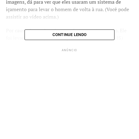
imagens, dá para ver que eles usaram um sistema de
içamento para levar o homem de volta à rua. (Você pode
assistir ao vídeo acima.)
Por causa da queda, o homem fraturou o tornozelo. Ele
CONTINUE LENDO
foi levado ao Conjunto Hospitalar de Sorocaba (CHS)
acompanhado por policiais militares.
ANÚNCIO
ANÚNCIO