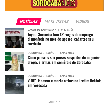
Ver essa foto no Instagram
NOTÍCIAS
MAIS VISTAS
VIDEOS
VAGAS DE EMPREGO
8 horas atrás
Toyota Sorocaba tem 181 vagas de emprego
disponíveis no mês de agosto; cadastre seu
currículo
SOROCABA E REGIÃO
9 horas atrás
Cinco pessoas são presas suspeitas de negociar
drogas e armas em comércio de Sorocaba
Uma publicação compartilhada por SorocabaniceS | Sorocaba (@sorocabanices)
Para mais notícias, acompanhe o
Portal Sorocabanices.
SOROCABA E REGIÃO
9 horas atrás
VÍDEO: Homem é morto a tiros no Jardim Betânia,
em Sorocaba
Redação
See Full Bio
ANÚNCIO