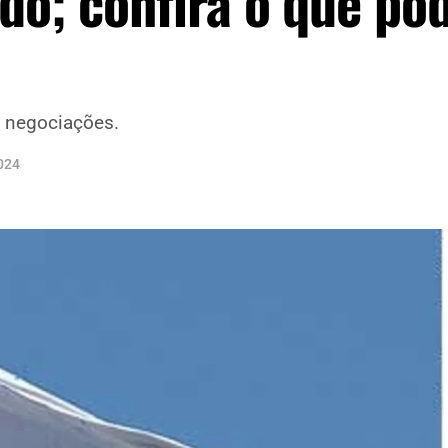
do; confira o que po
e negociações.
024