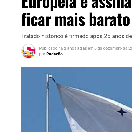
Europeia é assina
ficar mais barato
Tratado histórico é firmado após 25 anos d
Publicado há
2 anos atrás
em
6 de dezembro de 2
por
Redação