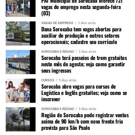
PAT Municipal de Sorocaba oferece 721
vagas de emprego nesta segunda-feira
(03)
VAGAS DE EMPREGO
2 dias atrás
Dana Sorocaba tem vagas abertas para
auxiliar de produção e outros setores
operacionais; cadastre seu currículo
SOROCABA E REGIÃO
3 dias atrás
Sorocaba terá passeios de trem gratuitos
neste mês de agosto; veja como garantir
seus ingressos
CURSOS
5 dias atrás
Sorocaba abre vagas para cursos de
Logística e Inglês gratuitos; veja como se
inscrever
SOROCABA E REGIÃO
3 dias atrás
Região de Sorocaba pode registrar ventos
acima de 90 km/h com nova frente fria
prevista para São Paulo