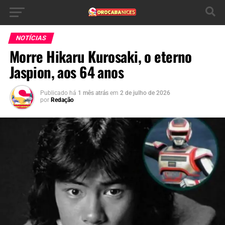
NOTÍCIAS
Morre Hikaru Kurosaki, o eterno
Jaspion, aos 64 anos
Publicado há
1 mês atrás
em
2 de julho de 2026
por
Redação