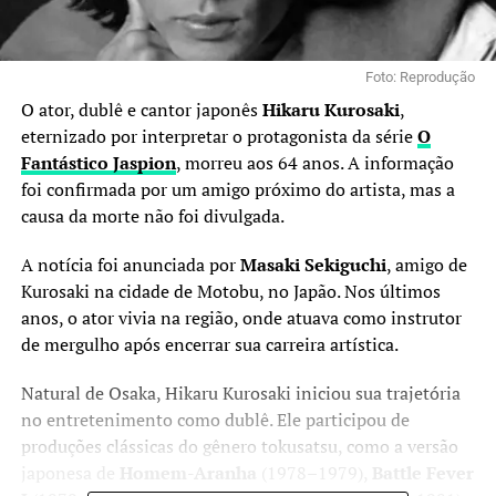
Foto: Reprodução
O ator, dublê e cantor japonês
Hikaru Kurosaki
,
eternizado por interpretar o protagonista da série
O
Fantástico Jaspion
, morreu aos 64 anos. A informação
foi confirmada por um amigo próximo do artista, mas a
causa da morte não foi divulgada.
A notícia foi anunciada por
Masaki Sekiguchi
, amigo de
Kurosaki na cidade de Motobu, no Japão. Nos últimos
anos, o ator vivia na região, onde atuava como instrutor
de mergulho após encerrar sua carreira artística.
Natural de Osaka, Hikaru Kurosaki iniciou sua trajetória
no entretenimento como dublê. Ele participou de
produções clássicas do gênero tokusatsu, como a versão
japonesa de
Homem-Aranha
(1978–1979),
Battle Fever