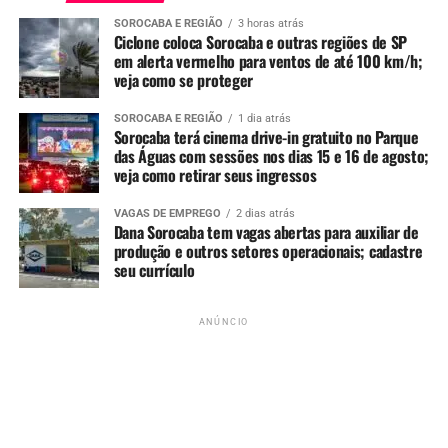
holofotes. Ao longo dos anos, trabalhou como vendedor
SOROCABA E REGIÃO
3 horas atrás
de motocicletas, administrador de uma lanchonete e, por
Ciclone coloca Sorocaba e outras regiões de SP
fim, instrutor de mergulho.
em alerta vermelho para ventos de até 100 km/h;
veja como se proteger
Hikaru Kurosaki foi casado com a atriz
Yoko Asuka
, que
SOROCABA E REGIÃO
1 dia atrás
conheceu durante as gravações de
Choudenshi Bioman
.
Sorocaba terá cinema drive-in gratuito no Parque
O casal permaneceu junto até a morte da atriz, em 2011.
das Águas com sessões nos dias 15 e 16 de agosto;
veja como retirar seus ingressos
A morte de Hikaru Kurosaki gerou grande comoção entre
fãs de
O Fantástico Jaspion
e admiradores do gênero
VAGAS DE EMPREGO
2 dias atrás
Dana Sorocaba tem vagas abertas para auxiliar de
tokusatsu, especialmente no Brasil, onde a série marcou
produção e outros setores operacionais; cadastre
gerações desde sua exibição na televisão.
seu currículo
ANÚNCIO
ANÚNCIO