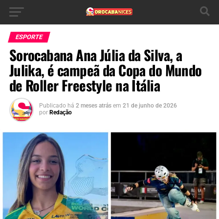
ESPORTE
Sorocabana Ana Júlia da Silva, a
Julika, é campeã da Copa do Mundo
de Roller Freestyle na Itália
Publicado há
2 meses atrás
em
21 de junho de 2026
por
Redação