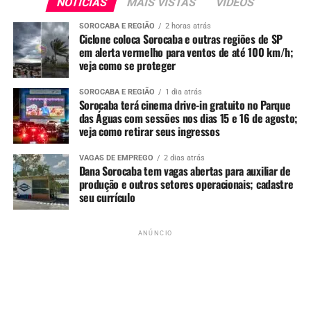
NOTÍCIAS
MAIS VISTAS
VIDEOS
SOROCABA E REGIÃO
2 horas atrás
Ciclone coloca Sorocaba e outras regiões de SP
em alerta vermelho para ventos de até 100 km/h;
veja como se proteger
Ver essa foto no Instagram
SOROCABA E REGIÃO
1 dia atrás
Sorocaba terá cinema drive-in gratuito no Parque
das Águas com sessões nos dias 15 e 16 de agosto;
veja como retirar seus ingressos
VAGAS DE EMPREGO
2 dias atrás
Dana Sorocaba tem vagas abertas para auxiliar de
produção e outros setores operacionais; cadastre
seu currículo
Um post compartilhado por World Skate (@worldskateofficial)
ANÚNCIO