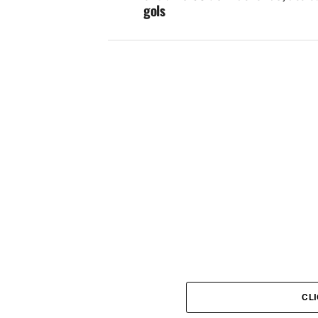
gols
CL