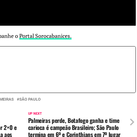
mpanhe o
Portal Sorocabanices.
MEIRAS
SÃO PAULO
UP NEXT
Palmeiras perde, Botafogo ganha e time
r 2×0 e
carioca é campeão Brasileiro; São Paulo
ta aos
termina em 6º e Corinthians em 7º lugar