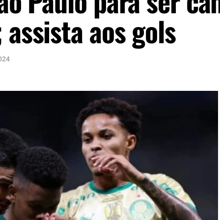
São Paulo para ser c
 assista aos gols
024