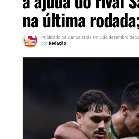
a ajuda do rival 
na última rodada;
Publicado há
2 anos atrás
em
5 de dezembro de 2
por
Redação