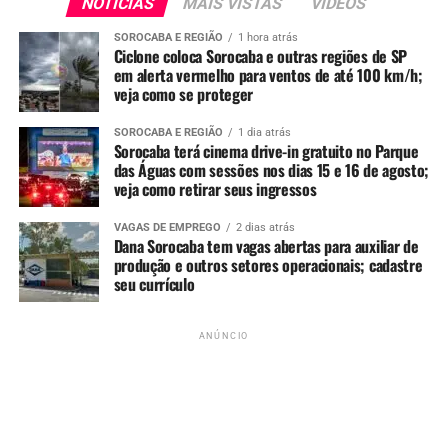
NOTÍCIAS
MAIS VISTAS
VIDEOS
SOROCABA E REGIÃO
1 hora atrás
Ciclone coloca Sorocaba e outras regiões de SP
em alerta vermelho para ventos de até 100 km/h;
veja como se proteger
SOROCABA E REGIÃO
1 dia atrás
Sorocaba terá cinema drive-in gratuito no Parque
das Águas com sessões nos dias 15 e 16 de agosto;
veja como retirar seus ingressos
VAGAS DE EMPREGO
2 dias atrás
Dana Sorocaba tem vagas abertas para auxiliar de
produção e outros setores operacionais; cadastre
Fonte:
Agência Brasil
seu currículo
Para mais noticias, acompanhe o
Portal Sorocabanices.
ANÚNCIO
ANÚNCIO